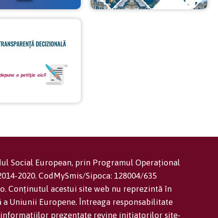
ndul Social European, prin Programul Operațional
 2014-2020. CodMySmis/Sipoca: 128004/635
. Conținutul acestui site web nu reprezintă în
ă a Uniunii Europene. Întreaga responsabilitate
informațiilor prezentate revine inițiatorilor site-