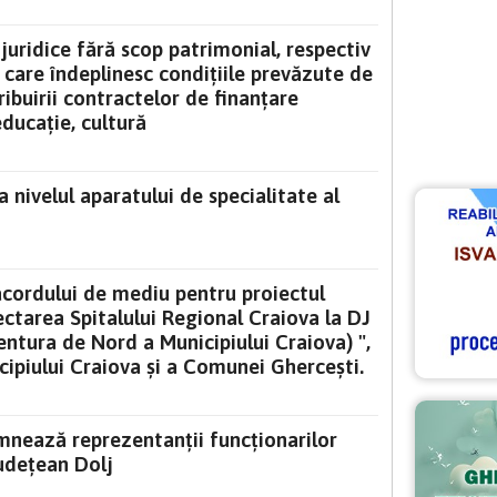
 juridice fără scop patrimonial, respectiv
i, care îndeplinesc condiţiile prevăzute de
ibuirii contractelor de finanţare
ducaţie, cultură
a nivelul aparatului de specialitate al
acordului de mediu pentru proiectul
ctarea Spitalului Regional Craiova la DJ
entura de Nord a Municipiului Craiova) ",
cipiului Craiova și a Comunei Ghercești.
emnează reprezentanții funcționarilor
Județean Dolj