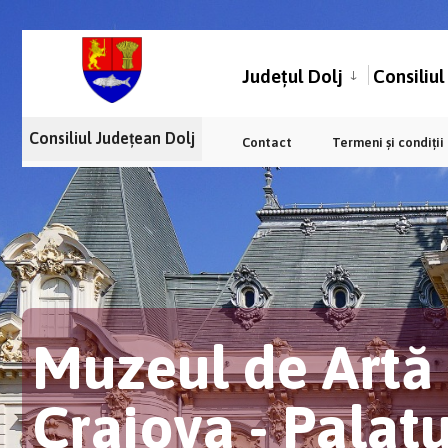
Județul Dolj
Consiliu
Consiliul Județean Dolj
Contact
Termeni și condiții
Muzeul de Artă
Craiova - Palat