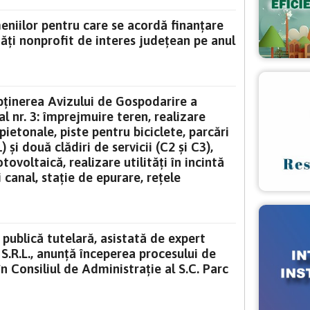
meniilor pentru care se acordă finanțare
tăți nonprofit de interes județean pe anul
ținerea Avizului de Gospodarire a
l nr. 3: împrejmuire teren, realizare
ietonale, piste pentru biciclete, parcări
1) și două clădiri de servicii (C2 și C3),
tovoltaică, realizare utilități în incintă
 canal, stație de epurare, rețele
 publică tutelară, asistată de expert
L., anunţă începerea procesului de
n Consiliul de Administrație al S.C. Parc