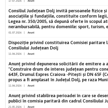
17.07.2026
|
Anunt
Consiliul Judeţean Dolj invită persoanele fizice şi
asociaţiile şi fundaţiile, constituite conform legi
Legea nr. 350/2005, să depună oferte în scopul atr
nerambursabilă, pentru domeniile: sport, turism, e
01.07.2026
|
Anunt
Dispoziție privind constituirea Comisiei paritare l
Consiliului Județean Dolj
11.06.2026
|
Anunt
Anunț privind depunerea solicitării de emitere a 
"Construire drum de interes județean pentru cone
643F, Drumul Expres Craiova -Pitești și DN 65F (C
propus a fi amplasat în Județul Dolj, pe raza Muni
11.06.2026
|
Anunt
Anunț privind stabilirea perioadei în care se des
publici în comisia paritară din cadrul Consiliului 
21.05.2026
|
Anunt