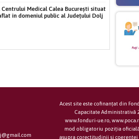
l Centrului Medical Calea București situat
 aflat in domeniul public al Județului Dolj
Acest site este cofinanțat din Fo
Capacitate Administrativă
www.fonduri-ue.ro, www.poca.ro
mod obligatoriu poziția oficial
olj@gmail.com
asupra corectitudinii și coerenței 