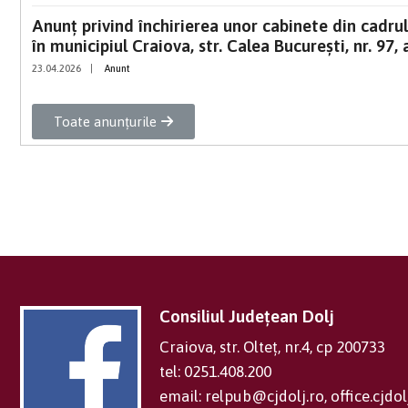
Anunț privind închirierea unor cabinete din cadru
în municipiul Craiova, str. Calea București, nr. 97,
23.04.2026
|
Anunt
Toate anunțurile
Consiliul Județean Dolj
Craiova, str. Olteț, nr.4, cp 200733
tel: 0251.408.200
email: relpub@cjdolj.ro, office.cjd