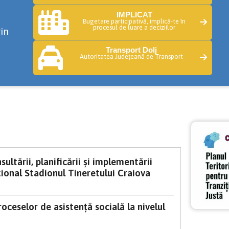
IMPLICAT
Bugetare participativă, implică-te în
procesul de luare a deciziilor
rin
Transport Dolj
Autoritatea Județeană de Transport
ultării, planificării și implementării
ional Stadionul Tineretului Craiova
oceselor de asistenţă socială la nivelul