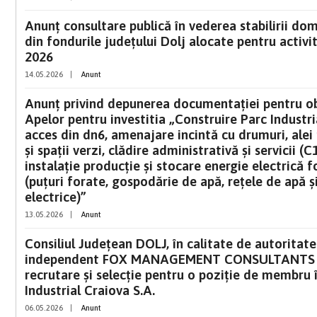
Anunț consultare publică în vederea stabilirii do
din fondurile județului Dolj alocate pentru activi
2026
14.05.2026
|
Anunt
Anunț privind depunerea documentației pentru ob
Apelor pentru investitia „Construire Parc Industria
acces din dn6, amenajare incintă cu drumuri, alei p
și spații verzi, clădire administrativă și servicii (C
instalație producție și stocare energie electrică fo
(puțuri forate, gospodărie de apă, rețele de apă și
electrice)”
13.05.2026
|
Anunt
Consiliul Județean DOLJ, în calitate de autoritate
independent FOX MANAGEMENT CONSULTANTS S.R.
recrutare şi selecţie pentru o poziţie de membru î
Industrial Craiova S.A.
06.05.2026
|
Anunt