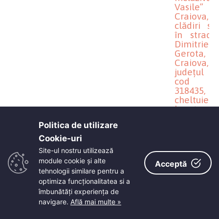
Vasile”
Craiova,
clădiri si
în strada
Dimitrie
Gerota, n
Craiova,
județul Do
cod S
318435, 
cheltuielil
legate
proiect
Politica de utilizare
(comisia nr
Cookie-uri‎
Site-ul nostru utilizează
module cookie și alte
Acceptă
3
04.07.2024
Proiect
tehnologii similare pentru a
hotărâre
optimiza funcţionalitatea si a
privind
îmbunătăţi experienţa de
aprobarea
navigare.
Află mai multe »
documenta
tehnico-