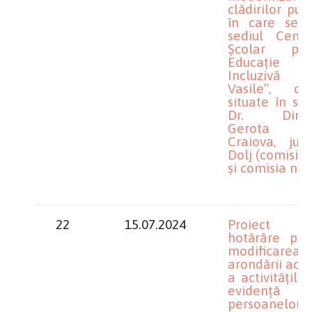
clădirilor pub
în care se a
sediul Centru
Școlar pen
Educație
Incluzivă ,,
Vasile’’, clă
situate în st
Dr. Dimit
Gerota nr
Craiova, jude
Dolj (comisia 
și comisia nr.2
22
15.07.2024
Proiect 
hotărâre priv
modificarea
arondării act
a activitățilo
evidență
persoanelor