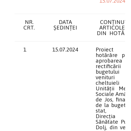
15.07.2024
NR.
DATA
CONȚINUT
CRT.
ȘEDINȚEI
ARTICOLEL
DIN HOTĂRÂ
1
15.07.2024
Proiect 
hotărâre priv
aprobarea
rectificării
bugetului
venituri
cheltuieli
Unităţii Medi
Sociale Amără
de Jos, finan
de la bugetul
stat, pr
Direcţia
Sănătate Publ
Dolj, din veni