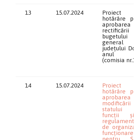
13
15.07.2024
Proiect 
hotărâre priv
aprobarea
rectificării
bugetului
general 
județului Dol
anul 20
(comisia nr.1)
14
15.07.2024
Proiect 
hotărâre priv
aprobarea
modificării
statului
funcții ș
regulamentul
de organizare
funcționare
pentru Șco