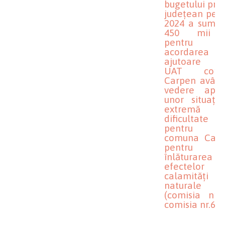
bugetului pro
județean pe a
2024 a sumei
450 mii 
pentru
acordarea u
ajutoare că
UAT comu
Carpen având
vedere apari
unor situații
extremă
dificultate
pentru U
comuna Calo
pentru
înlăturarea
efectelor u
calamități
naturale
(comisia nr.1
comisia nr.6)