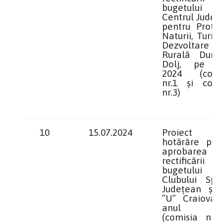
bugetului
Centrul Județ
pentru Protec
Naturii, Turis
Dezvoltare
Rurală Durab
Dolj, pe a
2024 (comi
nr.1 și comi
nr.3)
10
15.07.2024
Proiect 
hotărâre priv
aprobarea
rectificării
bugetului
Clubului Spor
Județean știi
”U” Craiova,
anul 20
(comisia nr.1