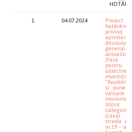
HOTĂRÂ
1
04.07.2024
Proiect
hotărâre
privind
aprobarea
devizului
general
actualizat
(faza 
pentru
obiectivu
investiții
”Reabilita
și punere
valoar
monument
istoric
categor
(casa) 
strada Jie
nr.19 – ac