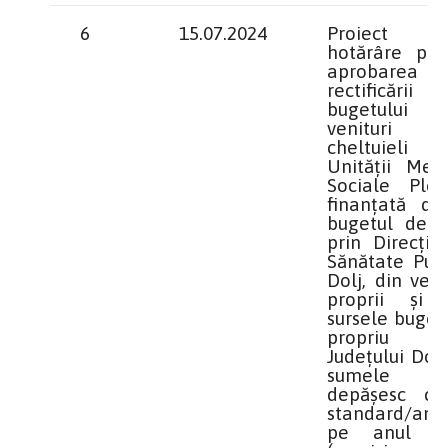
6
15.07.2024
Proiect 
hotărâre priv
aprobarea
rectificării
bugetului
venituri
cheltuieli
Unităţii Medi
Sociale Pleni
finanţată de
bugetul de st
prin Direcţia
Sănătate Publ
Dolj, din veni
proprii şi 
sursele buget
propriu 
Județului Dolj
sumele 
depăşesc cos
standard/an/p
pe anul 2