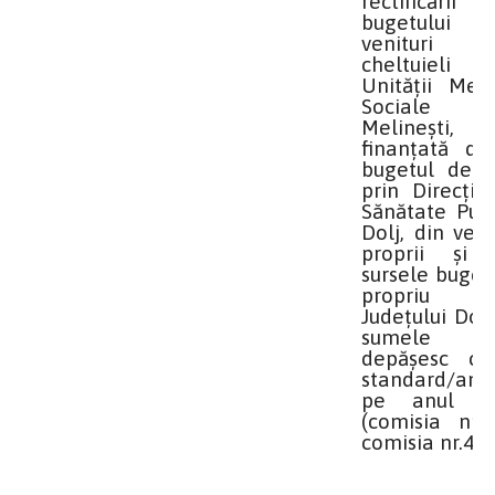
rectificării
bugetului
venituri
cheltuieli
Unităţii Medi
Sociale
Melinești,
finanţată de
bugetul de st
prin Direcţia
Sănătate Publ
Dolj, din veni
proprii şi 
sursele buget
propriu 
Județului Dolj
sumele 
depăşesc cos
standard/an/p
pe anul 2
(comisia nr.1
comisia nr.4)