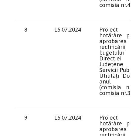
comisia nr.4)
8
15.07.2024
Proiect 
hotărâre priv
aprobarea
rectificării
bugetului
Direcției
Județene
Servicii Public
Utilități Dolj
anul 20
(comisia nr.1
comisia nr.3)
9
15.07.2024
Proiect 
hotărâre priv
aprobarea
rectificării