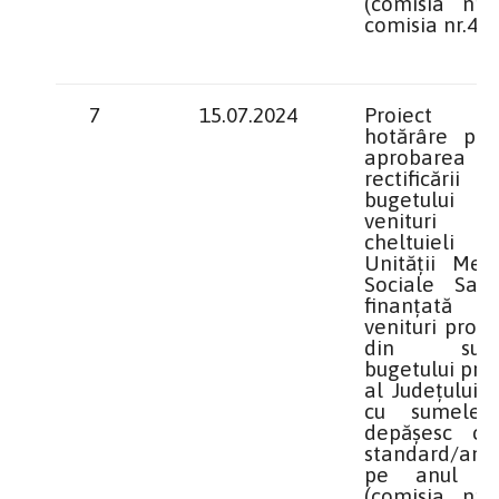
(comisia nr.1
comisia nr.4)
7
15.07.2024
Proiect 
hotărâre priv
aprobarea
rectificării
bugetului
venituri
cheltuieli
Unităţii Medi
Sociale Sado
finanţată 
venituri propri
din surs
bugetului pro
al Județului D
cu sumele
depăşesc cos
standard/an/p
pe anul 2
(comisia nr.1