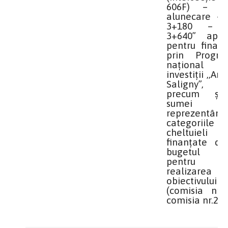
606F) – z
alunecare –
3+180 – 
3+640” apro
pentru finanț
prin Progra
național
investiții ,,An
Saligny
precum ș
sumei
reprezentând
categoriile
cheltuieli
finanțate de
bugetul lo
pentru
realizarea
obiectivului
(comisia nr.1
comisia nr.2)