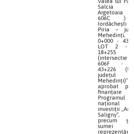
Valea lui Păt
Salcia
Argetoaia 
606C )
Iordăcheșt
Piria – jude
Mehedinți,
0+000 - 43+2
LOT 2 - 
18+255
(intersectie c
606F - 
43+226 (lim
județul
Mehedinți)”
aprobat pen
finanțare p
Programul
național
investiții ,,An
Saligny
precum ș
sumei
reprezentând