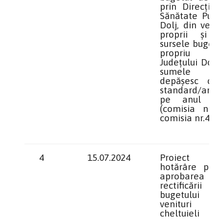
prin Direcţia
Sănătate Publ
Dolj, din veni
proprii şi 
sursele buget
propriu 
Județului Dolj
sumele 
depăşesc cos
standard/an/p
pe anul 2
(comisia nr.1
comisia nr.4)
4
15.07.2024
Proiect 
hotărâre priv
aprobarea
rectificării
bugetului
venituri
cheltuieli