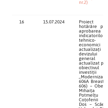
nr.2)
16
15.07.2024
Proiect 
hotărâre priv
aprobarea
indicatorilor
tehnico-
economici
actualizați ș
devizului
general
actualizat pe
obiectivul
investiții
,,Modernizare
606A Breasta 
606) – Obedi
Mihaița
Potmelțu
Coțofenii 
Dos – Scăeșt