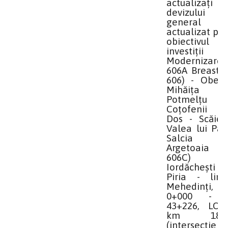
actualizați ș
devizului
general
actualizat pe
obiectivul
investiții
Modernizare
606A Breasta 
606) - Obedi
Mihăița
Potmelțu
Coțofenii 
Dos - Scăieșt
Valea lui Păt
Salcia
Argetoaia 
606C)
Iordăcheșt
Piria - lim.j
Mehedinți,
0+000 - 
43+226, LOT
km 18+2
(intersecție c