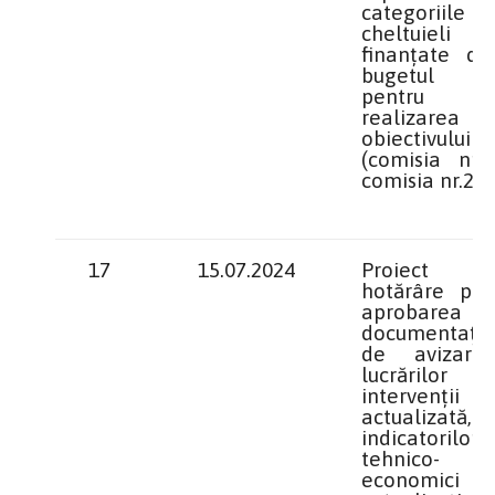
categoriile
cheltuieli
finanțate de
bugetul lo
pentru
realizarea
obiectivului
(comisia nr.1
comisia nr.2)
17
15.07.2024
Proiect 
hotărâre priv
aprobarea
documentație
de avizar
lucrărilor
intervenții
actualizată
indicatorilor
tehnico-
economici