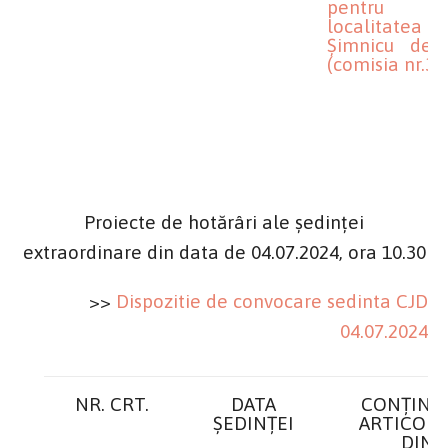
pentru
localitatea
Șimnicu de 
(comisia nr.3)
Proiecte de hotărâri ale ședinței
extraordinare din data de 04.07.2024, ora 10.30
>>
Dispozitie de convocare sedinta CJD
04.07.2024
NR. CRT.
DATA
CONȚINU
ȘEDINȚEI
ARTICOLE
DIN