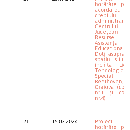
hotărâre priv
acordarea
dreptului
administrare
Centrului
Județean
Resurse 
Asistență
Educațională
Dolj asupra u
spațiu situat
incinta Liceu
Tehnologic
Special
Beethoven,
Craiova (comi
nr.1 și comi
nr.4)
21
15.07.2024
Proiect 
hotărâre priv