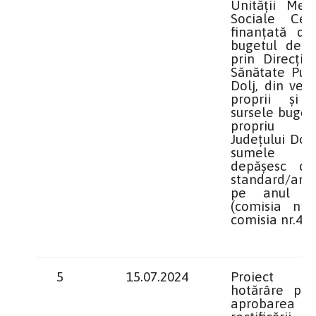
Unităţii Medi
Sociale Ceta
finanţată de
bugetul de st
prin Direcţia
Sănătate Publ
Dolj, din veni
proprii şi 
sursele buget
propriu 
Județului Dolj
sumele 
depăşesc cos
standard/an/p
pe anul 2
(comisia nr.1
comisia nr.4)
5
15.07.2024
Proiect 
hotărâre priv
aprobarea