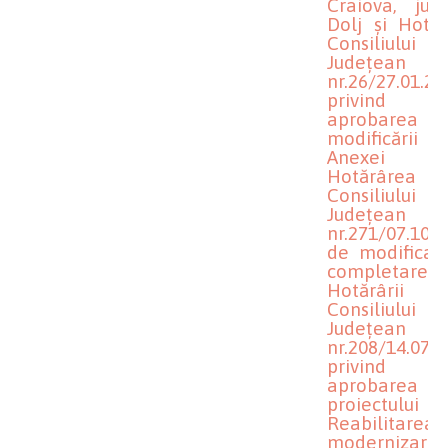
Craiova, jude
Dolj și Hotăr
Consiliului
Județean D
nr.26/27.01.20
privind
aprobarea
modificării
Anexei 
Hotărârea
Consiliului
Județean D
nr.271/07.10.
de modificare
completar
Hotărârii
Consiliului
Județean D
nr.208/14.07.
privind
aprobarea
proiectului
Reabilitarea
modernizare