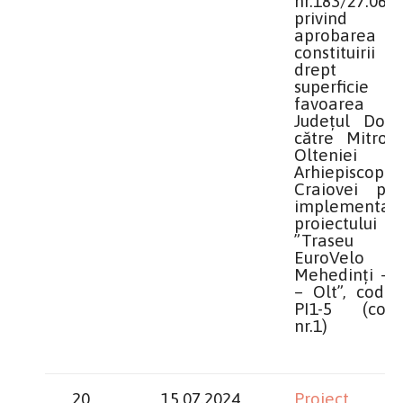
nr.183/27.06.
privind
aprobarea
constituirii 
drept 
superficie
favoarea U.A
Județul Dolj
către Mitropo
Olteniei
Arhiepiscopia
Craiovei pen
implementar
proiectului
”Traseu
EuroVelo
Mehedinți – D
– Olt”, cod C
PI1-5 (comi
nr.1)
20
15.07.2024
Proiect 