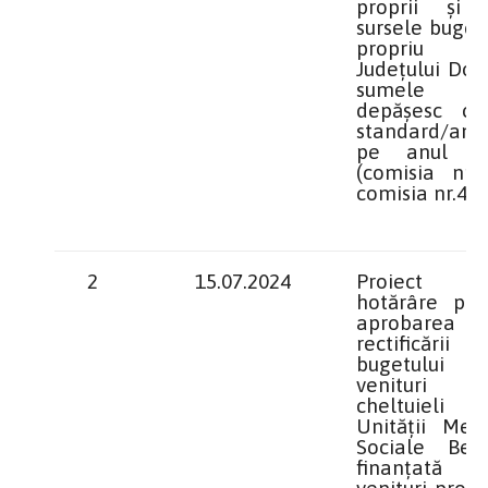
proprii şi 
sursele buget
propriu 
Județului Dolj
sumele 
depăşesc cos
standard/an/p
pe anul 2
(comisia nr.1
comisia nr.4)
2
15.07.2024
Proiect 
hotărâre priv
aprobarea
rectificării
bugetului
venituri
cheltuieli
Unităţii Medi
Sociale Bech
finanţată 
venituri propri