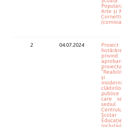
Școală
Popular
Arte și Me
Cornetti”
(comisia nr
2
04.07.2024
Proiect
hotărâre
privind
aprobarea
proiectulu
”Reabilita
și
moderniz
clădirilor
publice
care se 
sediul
Centrului
Școlar pe
Educație
Incluzivă 