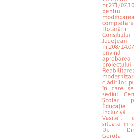
nr.271/07.10.
pentru
modificarea
completarea
Hotărârii
Consiliului
Județean D
nr.208/14.07.
privind
aprobarea
proiectului
Reabilitarea
modernizare
clădirilor pub
în care se a
sediul Centru
Școlar pen
Educație
Incluzivă ,,
Vasile’’, clă
situate în st
Dr. Dimit
Gerota nr