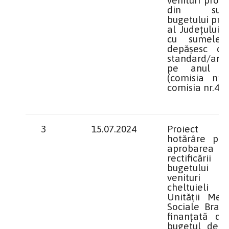
din surs
bugetului pro
al Județului D
cu sumele
depăşesc cos
standard/an/p
pe anul 2
(comisia nr.1
comisia nr.4)
3
15.07.2024
Proiect 
hotărâre priv
aprobarea
rectificării
bugetului
venituri
cheltuieli
Unităţii Medi
Sociale Brabo
finanţată de
bugetul de st