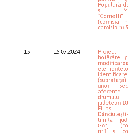
Populară de A
și Meser
”Cornetti”
(comisia nr.4
comisia nr.5)
15
15.07.2024
Proiect 
hotărâre priv
modificarea
elementelor
identificare
(suprafața
unor secto
aferente
drumului
județean DJ 6
Filiași
Dănciulești-
limita județu
Gorj (comi
nr.1 și comi