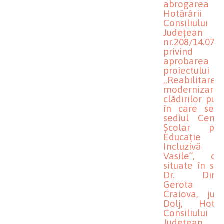
abrogarea
Hotărârii
Consiliului
Județean D
nr.208/14.07.
privind
aprobarea
proiectului
,,Reabilitare
modernizare
clădirilor pub
în care se a
sediul Centru
Școlar pen
Educație
Incluzivă ,,
Vasile’’, clă
situate în st
Dr. Dimit
Gerota nr
Craiova, jude
Dolj, Hotărâ
Consiliului
Județean D