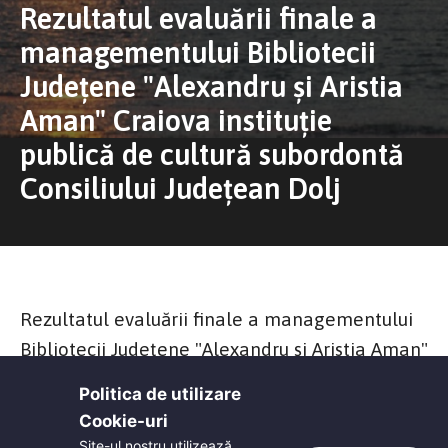
Rezultatul evaluării finale a
managementului Bibliotecii
Județene "Alexandru și Aristia
Aman" Craiova instituție
publică de cultură subordontă
Consiliului Județean Dolj
Rezultatul evaluării finale a managementului
Bibliotecii Județene "Alexandru și Aristia Aman"
Craiova instituție publică de cultură subordontă
Politica de utilizare
Consiliului Județean Dolj
Cookie-uri‎
Site-ul nostru utilizează