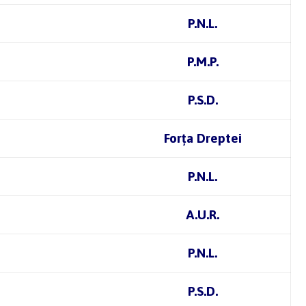
P.N.L.
P.M.P.
P.S.D.
Forța Dreptei
P.N.L.
A.U.R.
P.N.L.
P.S.D.