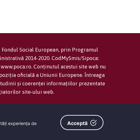
in Fondul Social European, prin Programul
inistrativă 2014-2020. CodMySmis/Sipoca:
www.poca.ro. Conținutul acestui site web nu
oziția oficială a Uniunii Europene. Întreaga
tudinii și coerenței informațiilor prezentate
țiatorilor site-ului web.
Consiliul Județean Dolj -
Termeni și condiții
Acceptă
ătăţi experienţa de