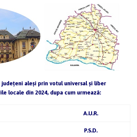
județeni aleși prin votul universal și liber
erile locale din 2024, dupa cum urmează:
A.U.R.
P.S.D.