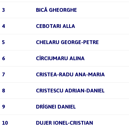
3
BICĂ GHEORGHE
4
CEBOTARI ALLA
5
CHELARU GEORGE-PETRE
6
CÎRCIUMARU ALINA
7
CRISTEA-RADU ANA-MARIA
8
CRISTESCU ADRIAN-DANIEL
9
DRÎGNEI DANIEL
10
DUJER IONEL-CRISTIAN