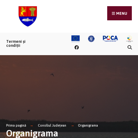
MENU
Termeni și
condiții
Prima pagină
Consiliul Județean
Organigrama
Organigrama