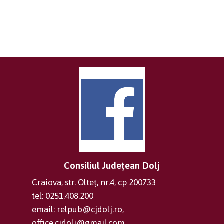
Consiliul Județean Dolj
Craiova, str. Olteț, nr.4, cp 200733
tel: 0251.408.200
email: relpub@cjdolj.ro,
office.cjdolj@gmail.com