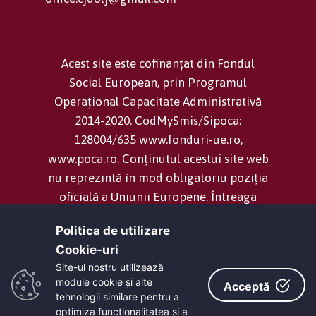
Acest site este cofinanțat din Fondul
Social European, prin Programul
Operațional Capacitate Administrativă
2014-2020. CodMySmis/Sipoca:
128004/635 www.fonduri-ue.ro,
www.poca.ro. Conținutul acestui site web
nu reprezintă în mod obligatoriu poziția
oficială a Uniunii Europene. Întreaga
responsabilitate asupra corectitudinii și
Politica de utilizare
coerenței informațiilor prezentate revine
Cookie-uri‎
inițiatorilor site-ului web.
Site-ul nostru utilizează
module cookie și alte
Acceptă
tehnologii similare pentru a
Consiliul Județean Dolj -
Termeni și
optimiza funcţionalitatea si a