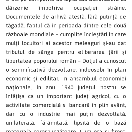
dârzenie împotriva ocupației străine.
Documentele de arhivă atestă, fără putință de
tăgadă, faptul că în perioada dintre cele două
războaie mondiale – cumplite încleștări în care
mulți locuitori ai acestor meleaguri și-au dat
tributul de sânge pentru eliberarea țării și
libertatea poporului român – Doljul a cunoscut
o semnificativă dezvoltare, îndeosebi în plan
economic și edilitar. În ansamblul economiei
naționale, în anul 1940 județul nostru se
înfățișa ca un important județ agricol, cu o
activitate comercială și bancară în plin avânt,
dar cu o industrie mai puțin dezvoltată,
unilaterală, fărâmițată, lipsită de o bază
materială corespunzătoare. Cum era și firesc,