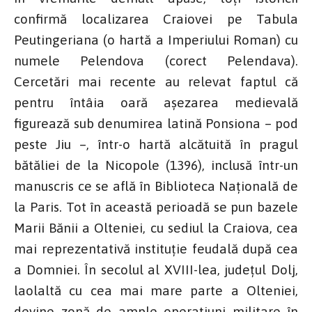
confirmă localizarea Craiovei pe Tabula
Peutingeriana (o hartă a Imperiului Roman) cu
numele Pelendova (corect Pelendava).
Cercetări mai recente au relevat faptul că
pentru întâia oară așezarea medievală
figurează sub denumirea latină Ponsiona – pod
peste Jiu –, într-o hartă alcătuită în pragul
bătăliei de la Nicopole (1396), inclusă într-un
manuscris ce se află în Biblioteca Națională de
la Paris. Tot în această perioadă se pun bazele
Marii Bănii a Olteniei, cu sediul la Craiova, cea
mai reprezentativă instituție feudală după cea
a Domniei. În secolul al XVIII-lea, județul Dolj,
laolaltă cu cea mai mare parte a Olteniei,
devine zonă de ample operațiuni militare în