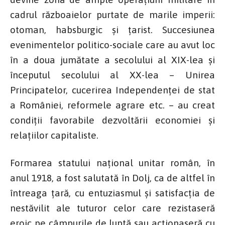
cadrul războaielor purtate de marile imperii:
otoman, habsburgic și țarist. Succesiunea
evenimentelor politico-sociale care au avut loc
în a doua jumătate a secolului al XIX-lea și
începutul secolului al XX-lea – Unirea
Principatelor, cucerirea Independenței de stat
a României, reformele agrare etc. – au creat
condiții favorabile dezvoltării economiei și
relațiilor capitaliste.
Formarea statului național unitar român, în
anul 1918, a fost salutată în Dolj, ca de altfel în
întreaga țară, cu entuziasmul și satisfacția de
nestăvilit ale tuturor celor care rezistaseră
eroic pe câmpurile de luptă sau acționaseră cu