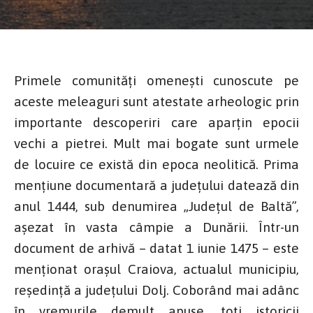
Primele comunități omenești cunoscute pe
aceste meleaguri sunt atestate arheologic prin
importante descoperiri care aparțin epocii
vechi a pietrei. Mult mai bogate sunt urmele
de locuire ce există din epoca neolitică. Prima
mențiune documentară a județului datează din
anul 1444, sub denumirea „Județul de Baltă”,
așezat în vasta câmpie a Dunării. Într-un
document de arhivă – datat 1 iunie 1475 – este
menționat orașul Craiova, actualul municipiu,
reședință a județului Dolj. Coborând mai adânc
în vremurile demult apuse, toți istoricii