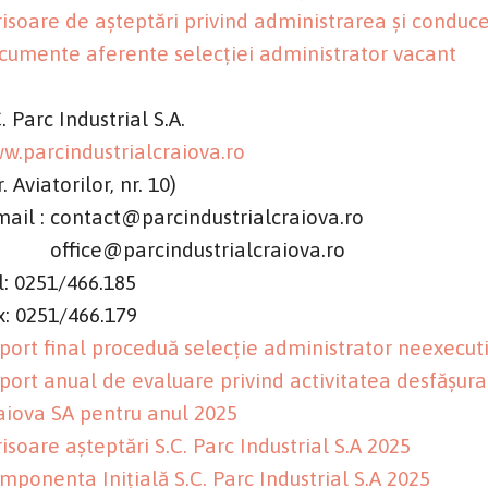
risoare de așteptări privind administrarea și conducer
cumente aferente selecției administrator vacant
. Parc Industrial S.A.
w.parcindustrialcraiova.ro
r. Aviatorilor, nr. 10)
mail : contact@parcindustrialcraiova.ro
fice@parcindustrialcraiova.ro
l: 0251/466.185
x: 0251/466.179
port final proceduă selecție administrator neexecut
port anual de evaluare privind activitatea desfășurat
aiova SA pentru anul 2025
risoare așteptări S.C. Parc Industrial S.A 2025
mponenta Inițială S.C. Parc Industrial S.A 2025