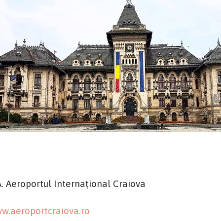
A. Aeroportul Internațional Craiova
w.aeroportcraiova.ro