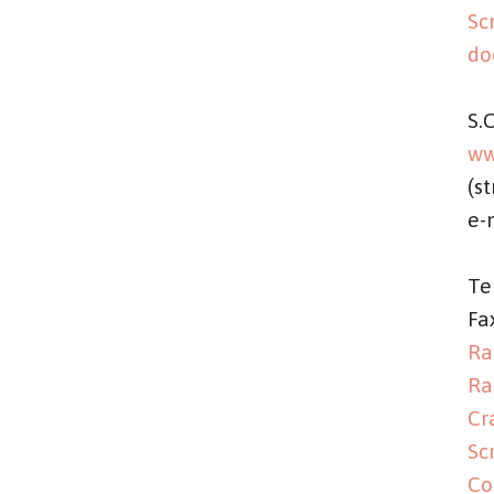
Sc
do
S.C
ww
(st
e-
of
Te
Fa
Ra
Ra
Cr
Sc
Co