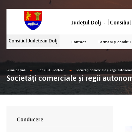
Județul Dolj
Consiliu
Consiliul Județean Dolj
Contact
Termeni și condiții
Prima pagină
Consiliul Județean
Societăți comerciale și regii autonom
Societăți comerciale și regii autono
Conducere