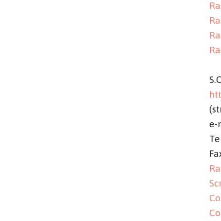
Ra
Ra
Ra
Ra
S.
ht
(st
e-
Te
Fa
Ra
Sc
Co
Co