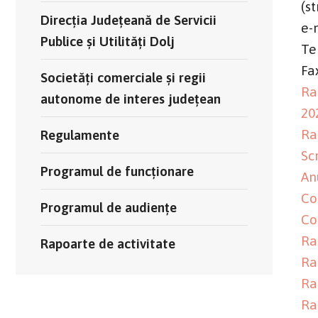
(s
Direcția Județeană de Servicii
e-
Publice și Utilități Dolj
Te
Fa
Societăți comerciale și regii
Ra
autonome de interes județean
20
Ra
Regulamente
Sc
Programul de funcționare
An
Co
Programul de audiențe
Co
Ra
Rapoarte de activitate
Ra
Ra
Ra