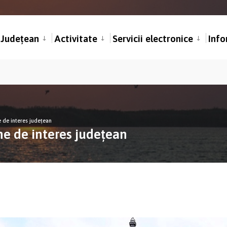
l Județean
Activitate
Servicii electronice
Info
e de interes județean
me de interes județean