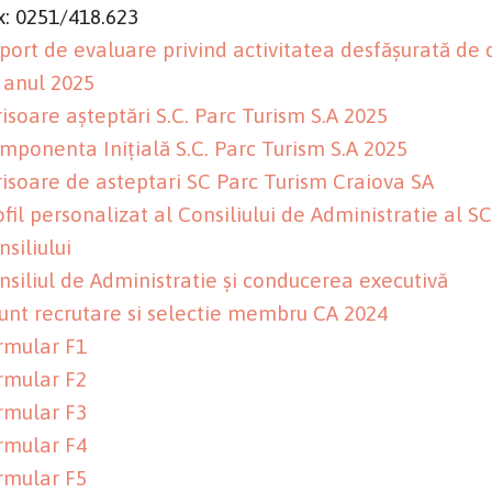
x: 0251/418.623
port de evaluare privind activitatea desfășurată de
 anul 2025
risoare așteptări S.C. Parc Turism S.A 2025
mponenta Inițială S.C. Parc Turism S.A 2025
risoare de asteptari SC Parc Turism Craiova SA
ofil personalizat al Consiliului de Administratie al S
nsiliului
nsiliul de Administratie și conducerea executivă
unt recrutare si selectie membru CA 2024
rmular F1
rmular F2
rmular F3
rmular F4
rmular F5