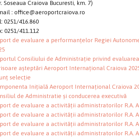
tr. Soseaua Craiova Bucuresti, km. 7)
mail : office@aeroportcraiova.ro
l: 0251/416.860
x: 0251/411.112
port de evaluare a performanțelor Regiei Autonome 
25
portul Consiliului de Administrație privind evaluarea a
risoare așteptări Aeroport Internațional Craiova 202
unț selecție
mponenta Inițială Aeroport Internațional Craiova 2
nsiliul de Administratie și conducerea executivă
port de evaluare a activității administratorilor R.A.
port de evaluare a activității administratorilor R.A.
port de evaluare a activității administratorilor R.A.
port de evaluare a activității administratorilor R.A.