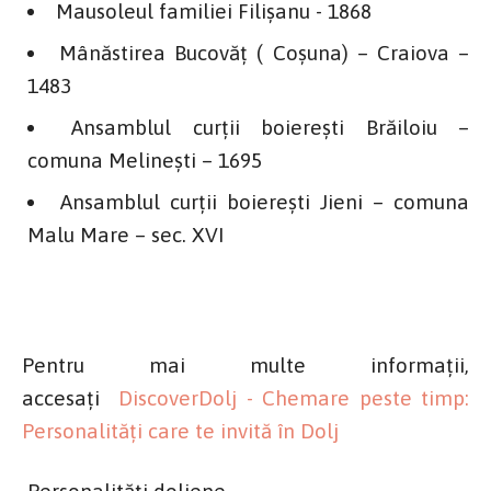
Mausoleul familiei Filişanu - 1868
Mânăstirea Bucovăţ ( Coşuna) – Craiova –
1483
Ansamblul curţii boiereşti Brăiloiu –
comuna Melineşti – 1695
Ansamblul curţii boiereşti Jieni – comuna
Malu Mare – sec. XVI
Pentru mai multe informații,
accesați
DiscoverDolj - Chemare peste timp:
Personalități care te invită în Dolj
Personalități doljene