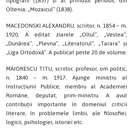
tipografii (1837) și al primului periodic din
Oltenia, „Mozaicul“ (1838).
MACEDONSKI ALEXANDRU, scriitor, n. 1854 – m.
1920. A editat ziarele „Oltul“, „Vestea“,
„Dunărea“, „Plevna“, „Literatorul“, „Tarara“ și
„Liga Ortodoxă“. A publicat peste 20 de volume.
MAIORESCU TITU, scriitor, profesor, om politic,
n. 1840 – m. 1917. Ajunge ministru al
Instrucțiunii Publice, membru al Academiei
Române, deputat, prim-ministru. A avut
contribuții importante în domeniul criticii
literare, în problemele limbii, ale filosofiei,
logicii, psihologiei, istoriei etc.