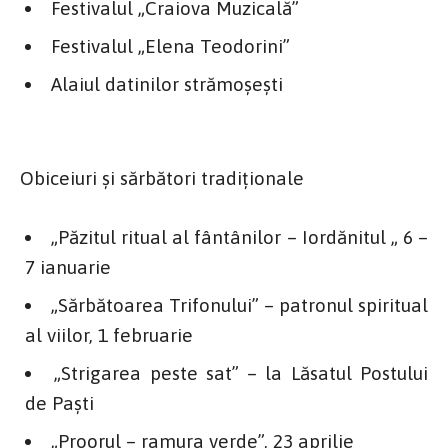
Festivalul „Craiova Muzicală”
Festivalul „Elena Teodorini”
Alaiul datinilor strămoşeşti
Obiceiuri și sărbători tradiționale
„Păzitul ritual al fântânilor – Iordănitul „ 6 –
7 ianuarie
„Sărbătoarea Trifonului” – patronul spiritual
al viilor, 1 februarie
„Strigarea peste sat” – la Lăsatul Postului
de Paşti
„Proorul – ramura verde”, 23 aprilie