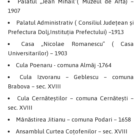
Palatul „Jean Mihail”( Muzeul de Artă) –
1907
Palatul Administrativ ( Consiliul Judeţean şi
Prefectura Dolj,Instituţia Prefectului) –1913
Casa „Nicolae Romanescu” ( Casa
Universitarilor) – 1903
Cula Poenaru - comuna Almăj -1764
Cula Izvoranu – Geblescu – comuna
Brabova – sec. XVIII
Cula Cernăteştilor – comuna Cernăteşti –
sec. XVIII
Mânăstirea Jitianu – comuna Podari – 1658
Ansamblul Curtea Coţofenilor – sec. XVIII