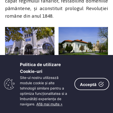
capăt regimului fanariot, restabilind domeniile
pământene, și aconstituit prologul Revoluției
române din anul 1848.
Politica de utilizare
Cookie-uri‎
Site-ul nostru utilizează
module cookie și alte
Acceptă
tehnologii similare pentru a
optimiza funcţionalitatea si a
îmbunătăţi experienţa de
navigare.
Află mai multe »