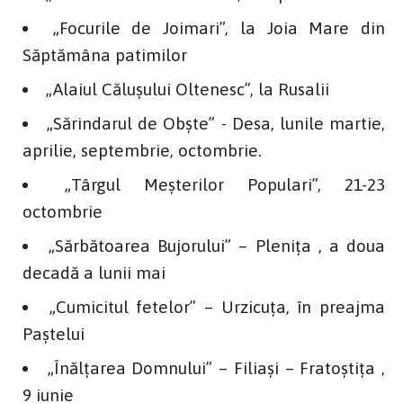
„Focurile de Joimari”, la Joia Mare din
Săptămâna patimilor
„Alaiul Căluşului Oltenesc”, la Rusalii
„Sărindarul de Obşte” - Desa, lunile martie,
aprilie, septembrie, octombrie.
„Târgul Meşterilor Populari”, 21-23
octombrie
„Sărbătoarea Bujorului” – Pleniţa , a doua
decadă a lunii mai
„Cumicitul fetelor” – Urzicuţa, în preajma
Paştelui
„Înălţarea Domnului” – Filiaşi – Fratoştiţa ,
9 iunie