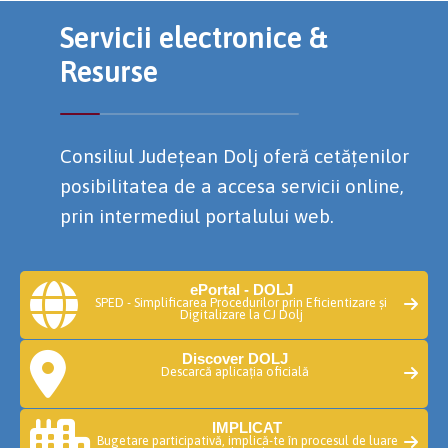
Servicii electronice &
Resurse
Consiliul Județean Dolj oferă cetățenilor
posibilitatea de a accesa servicii online,
prin intermediul portalului web.
ePortal - DOLJ
SPED - Simplificarea Procedurilor prin Eficientizare și
Digitalizare la CJ Dolj
Discover DOLJ
Descarcă aplicația oficială
IMPLICAT
Bugetare participativă, implică-te în procesul de luare