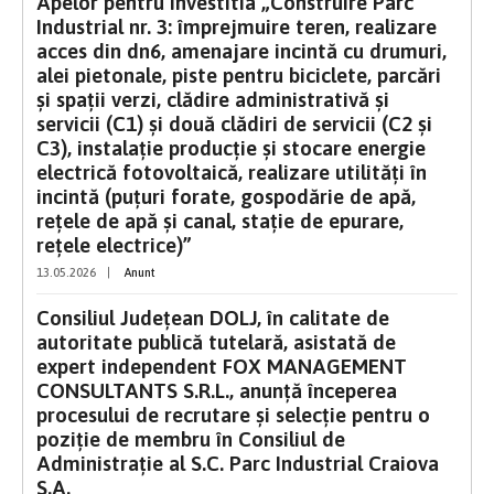
Apelor pentru investitia „Construire Parc
Industrial nr. 3: împrejmuire teren, realizare
acces din dn6, amenajare incintă cu drumuri,
alei pietonale, piste pentru biciclete, parcări
și spații verzi, clădire administrativă și
servicii (C1) și două clădiri de servicii (C2 și
C3), instalație producție și stocare energie
electrică fotovoltaică, realizare utilități în
incintă (puțuri forate, gospodărie de apă,
rețele de apă și canal, stație de epurare,
rețele electrice)”
13.05.2026
|
Anunt
Consiliul Județean DOLJ, în calitate de
autoritate publică tutelară, asistată de
expert independent FOX MANAGEMENT
CONSULTANTS S.R.L., anunţă începerea
procesului de recrutare şi selecţie pentru o
poziţie de membru în Consiliul de
Administrație al S.C. Parc Industrial Craiova
S.A.