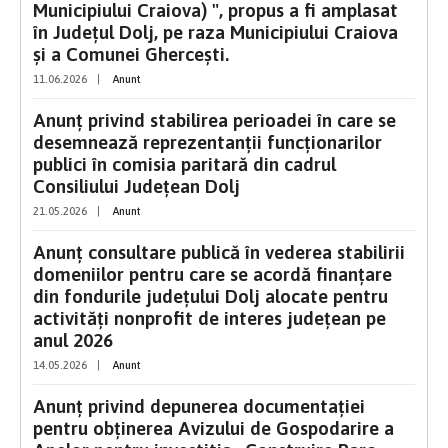
Municipiului Craiova) ", propus a fi amplasat
în Județul Dolj, pe raza Municipiului Craiova
și a Comunei Ghercești.
11.06.2026
|
Anunt
Anunț privind stabilirea perioadei în care se
desemnează reprezentanții funcționarilor
publici în comisia paritară din cadrul
Consiliului Județean Dolj
21.05.2026
|
Anunt
Anunț consultare publică în vederea stabilirii
domeniilor pentru care se acordă finanțare
din fondurile județului Dolj alocate pentru
activități nonprofit de interes județean pe
anul 2026
14.05.2026
|
Anunt
Anunț privind depunerea documentației
pentru obținerea Avizului de Gospodarire a