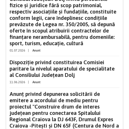
fizice şi juridice fără scop patrimonial,
respectiv asociaţiile şi fundaţiile, constituite
conform legii, care îndeplinesc condiţiile
prevăzute de Legea nr. 350/2005, să depună
oferte în scopul atribuirii contractelor de
finanţare nerambursabilă, pentru domeniile:
sport, turism, educaţie, cultură
01.07.2026
|
Anunt
Dispoziție privind constituirea Comisiei
paritare la nivelul aparatului de specialitate
al Consiliului Județean Dolj
11.06.2026
|
Anunt
Anunț privind depunerea solicitării de
emitere a acordului de mediu pentru
proiectul "Construire drum de interes
județean pentru conectarea Spitalului
Regional Craiova la DJ 643F, Drumul Expres
Craiova -Pitești și DN 65F (Centura de Nord a