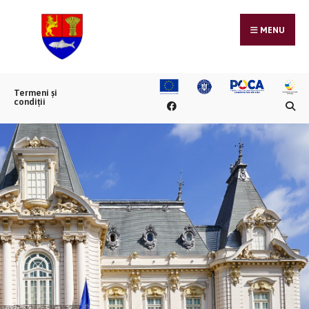
MENU
Termeni și
condiții
Cula Izvor
Internațional
Brabova