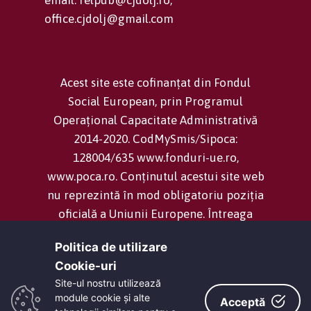
office.cjdolj@gmail.com
Acest site este cofinanțat din Fondul
Social European, prin Programul
Operațional Capacitate Administrativă
2014-2020. CodMySmis/Sipoca:
128004/635 www.fonduri-ue.ro,
www.poca.ro. Conținutul acestui site web
nu reprezintă în mod obligatoriu poziția
oficială a Uniunii Europene. Întreaga
responsabilitate asupra corectitudinii și
Politica de utilizare
coerenței informațiilor prezentate revine
Cookie-uri‎
inițiatorilor site-ului web.
Site-ul nostru utilizează
module cookie și alte
Acceptă