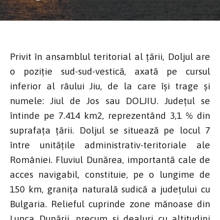
Privit în ansamblul teritorial al țării, Doljul are
o poziție sud-sud-vestică, axată pe cursul
inferior al râului Jiu, de la care își trage și
numele: Jiul de Jos sau DOLJIU. Județul se
întinde pe 7.414 km2, reprezentând 3,1 % din
suprafața țării. Doljul se situează pe locul 7
între unitățile administrativ-teritoriale ale
României. Fluviul Dunărea, importantă cale de
acces navigabil, constituie, pe o lungime de
150 km, granița naturală sudică a județului cu
Bulgaria. Relieful cuprinde zone mănoase din
Lunca Dunării, precum și dealuri cu altitudini