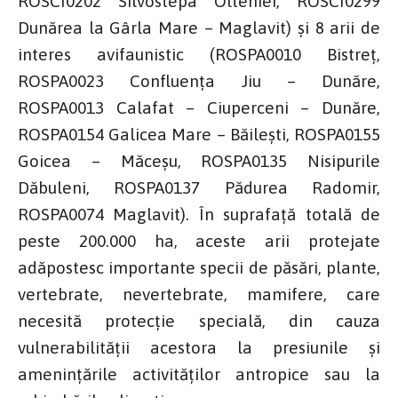
ROSCI0202 Silvostepa Olteniei, ROSCI0299
Dunărea la Gârla Mare – Maglavit) și 8 arii de
interes avifaunistic (ROSPA0010 Bistreț,
ROSPA0023 Confluența Jiu – Dunăre,
ROSPA0013 Calafat – Ciuperceni – Dunăre,
ROSPA0154 Galicea Mare – Băilești, ROSPA0155
Goicea – Măceșu, ROSPA0135 Nisipurile
Dăbuleni, ROSPA0137 Pădurea Radomir,
ROSPA0074 Maglavit). În suprafață totală de
peste 200.000 ha, aceste arii protejate
adăpostesc importante specii de păsări, plante,
vertebrate, nevertebrate, mamifere, care
necesită protecție specială, din cauza
vulnerabilității acestora la presiunile și
amenințările activităților antropice sau la