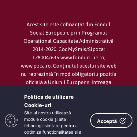
Acest site este cofinanțat din Fondul
Social European, prin Programul
Operațional Capacitate Administrativă
2014-2020. CodMySmis/Sipoca:
128004/635 www.fonduri-ue.ro,
www.poca.ro. Conținutul acestui site web
nu reprezintă în mod obligatoriu poziția
oficială a Uniunii Europene. Întreaga
responsabilitate asupra corectitudinii și
Politica de utilizare
coerenței informațiilor prezentate revine
Cookie-uri‎
inițiatorilor site-ului web.
Site-ul nostru utilizează
module cookie și alte
Acceptă
tehnologii similare pentru a
Consiliul Județean Dolj -
Termeni și
optimiza funcţionalitatea si a