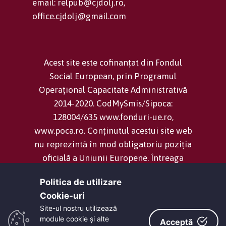
email: relpub@cjdolj.ro,
office.cjdolj@gmail.com
Acest site este cofinanțat din Fondul
Social European, prin Programul
Operațional Capacitate Administrativă
2014-2020. CodMySmis/Sipoca:
128004/635 www.fonduri-ue.ro,
www.poca.ro. Conținutul acestui site web
nu reprezintă în mod obligatoriu poziția
oficială a Uniunii Europene. Întreaga
responsabilitate asupra corectitudinii și
Politica de utilizare
coerenței informațiilor prezentate revine
Cookie-uri‎
inițiatorilor site-ului web.
Site-ul nostru utilizează
module cookie și alte
Acceptă