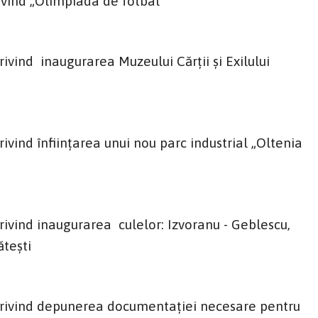
vind „Olimpiada de fotbal“
vind inaugurarea Muzeului Cărții și Exilului
ind înființarea unui nou parc industrial „Oltenia
vind inaugurarea culelor: Izvoranu - Geblescu,
tești
rivind depunerea documentației necesare pentru