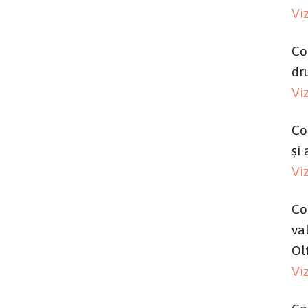
Vi
Co
dr
Vi
Co
și 
Vi
Co
va
Ol
Vi