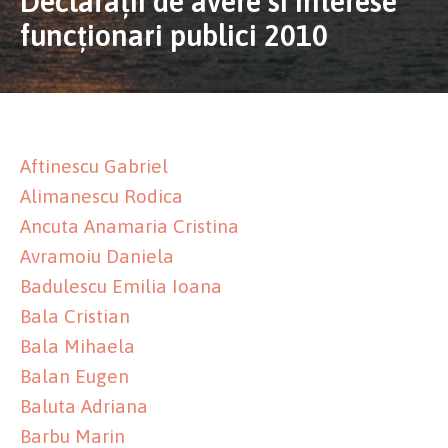
Declaraţii de avere si interese
funcţionari publici 2010
Aftinescu Gabriel
Alimanescu Rodica
Ancuta Anamaria Cristina
Avramoiu Daniela
Badulescu Emilia Ioana
Bala Cristian
Bala Mihaela
Balan Eugen
Baluta Adriana
Barbu Marin