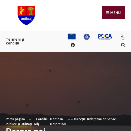
MENU
Termeni și
condiții
Prima pagină
Consiliul Județean
Direcția Județeană de Servicii
Publice și Utilități Dolj
Despre noi