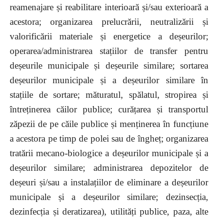
reamenajare și reabilitare interioară și/sau exterioară a
acestora; organizarea prelucrării, neutralizării și
valorificării materiale și energetice a deșeurilor;
operarea/administrarea stațiilor de transfer pentru
deșeurile municipale și deșeurile similare; sortarea
deșeurilor municipale și a deșeurilor similare în
stațiile de sortare; măturatul, spălatul, stropirea și
întreținerea căilor publice; curățarea și transportul
zăpezii de pe căile publice și menținerea în funcțiune
a acestora pe timp de polei sau de îngheț; organizarea
tratării mecano-biologice a deșeurilor municipale și a
deșeurilor similare; administrarea depozitelor de
deșeuri și/sau a instalațiilor de eliminare a deșeurilor
municipale și a deșeurilor similare; dezinsecția,
dezinfecția și deratizarea), utilități publice, paza, alte