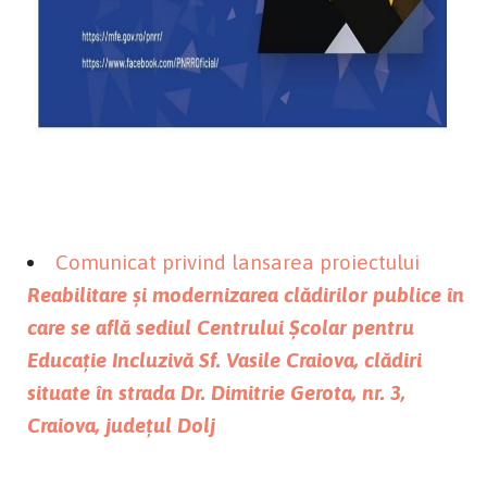
Comunicat privind lansarea proiectului
Reabilitare și modernizarea clădirilor publice în
care se află sediul Centrului Școlar pentru
Educație Incluzivă Sf. Vasile Craiova, clădiri
situate în strada Dr. Dimitrie Gerota, nr. 3,
Craiova, județul Dolj