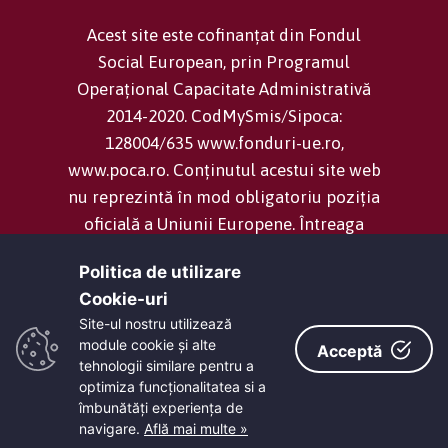
Acest site este cofinanțat din Fondul
Social European, prin Programul
Operațional Capacitate Administrativă
2014-2020. CodMySmis/Sipoca:
128004/635 www.fonduri-ue.ro,
www.poca.ro. Conținutul acestui site web
nu reprezintă în mod obligatoriu poziția
oficială a Uniunii Europene. Întreaga
responsabilitate asupra corectitudinii și
Politica de utilizare
coerenței informațiilor prezentate revine
Cookie-uri‎
inițiatorilor site-ului web.
Site-ul nostru utilizează
module cookie și alte
Acceptă
tehnologii similare pentru a
Consiliul Județean Dolj -
Termeni și
optimiza funcţionalitatea si a
condiții
îmbunătăţi experienţa de
navigare.
Află mai multe »