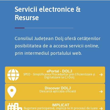
Servicii electronice &
Resurse
Consiliul Județean Dolj oferă cetățenilor
posibilitatea de a accesa servicii online,
prin intermediul portalului web.
ePortal - DOLJ
SPED - Simplificarea Procedurilor prin Eficientizare și
Digitalizare la CJ Dolj
Discover DOLJ
Descarcă aplicația oficială
IMPLICAT
Bugetare participativă, implică-te în procesul de luare