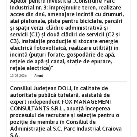
Apelor pentru investitia „Construire Parc
Industrial nr. 3: împrejmuire teren, realizare
acces din dn6, amenajare incintă cu drumuri,
alei pietonale, piste pentru biciclete, parcări
și spații verzi, clădire administrativă și
servicii (C1) și două clădiri de servicii (C2 și
C3), instalație producție și stocare energie
electrică fotovoltaică, realizare utilități în
incintă (puțuri forate, gospodărie de apă,
rețele de apă și canal, stație de epurare,
rețele electrice)”
13.05.2026
|
Anunt
Consiliul Județean DOLJ, în calitate de
autoritate publică tutelară, asistată de
expert independent FOX MANAGEMENT
CONSULTANTS S.R.L., anunţă începerea
procesului de recrutare şi selecţie pentru o
poziţie de membru în Consiliul de
Administrație al S.C. Parc Industrial Craiova
S.A.