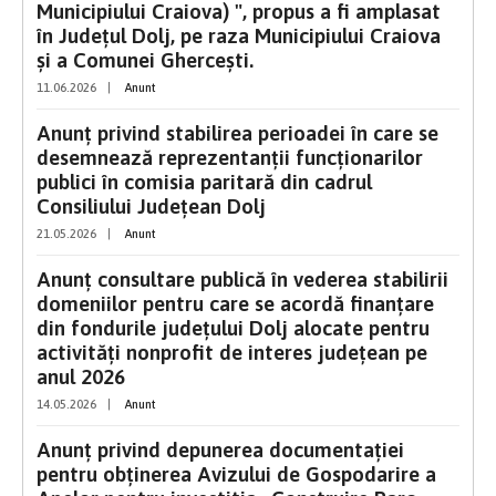
Municipiului Craiova) ", propus a fi amplasat
în Județul Dolj, pe raza Municipiului Craiova
și a Comunei Ghercești.
11.06.2026
|
Anunt
Anunț privind stabilirea perioadei în care se
desemnează reprezentanții funcționarilor
publici în comisia paritară din cadrul
Consiliului Județean Dolj
21.05.2026
|
Anunt
Anunț consultare publică în vederea stabilirii
domeniilor pentru care se acordă finanțare
din fondurile județului Dolj alocate pentru
activități nonprofit de interes județean pe
anul 2026
14.05.2026
|
Anunt
Anunț privind depunerea documentației
pentru obținerea Avizului de Gospodarire a