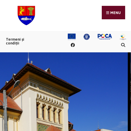
MENU
Termeni și
condiții
rtă Craiova -
Aeroportul
n Mihail
Craiova