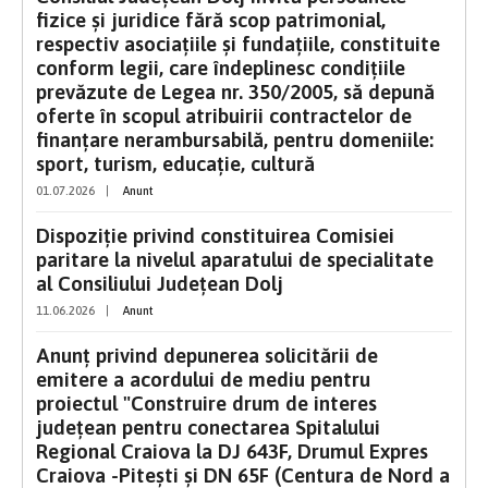
fizice şi juridice fără scop patrimonial,
respectiv asociaţiile şi fundaţiile, constituite
conform legii, care îndeplinesc condiţiile
prevăzute de Legea nr. 350/2005, să depună
oferte în scopul atribuirii contractelor de
finanţare nerambursabilă, pentru domeniile:
sport, turism, educaţie, cultură
01.07.2026
|
Anunt
Dispoziție privind constituirea Comisiei
paritare la nivelul aparatului de specialitate
al Consiliului Județean Dolj
11.06.2026
|
Anunt
Anunț privind depunerea solicitării de
emitere a acordului de mediu pentru
proiectul "Construire drum de interes
județean pentru conectarea Spitalului
Regional Craiova la DJ 643F, Drumul Expres
Craiova -Pitești și DN 65F (Centura de Nord a