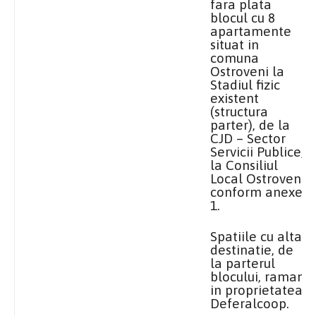
fara plata
blocul cu 8
apartamente
situat in
comuna
Ostroveni
la
Stadiul
fizic
existent
(structura
parter), de
la
CJD
– Sector
Servicii Publice,
la Consiliul
Local
Ostroveni,
conform anexei
1.
Spatiile cu alta
destinatie, de
la parterul
blocului, raman
in proprietatea
Deferalcoop.