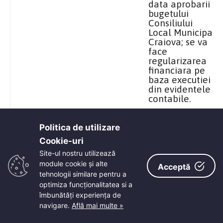
data aprobarii
bugetului
Consiliului
Local Municipal
Craiova; se va
face
regularizarea
financiara pe
baza executiei
din evidentele
contabile.
Politica de utilizare
33
05.05.1998
Se aproba
Cookie-uri‎
organizarea
Site-ul nostru utilizează
manifestarilor
module cookie și alte
de sarbatorire
Acceptă
tehnologii similare pentru a
a Zilei Europei
optimiza funcţionalitatea si a
prin proiectul
„Europa-
îmbunătăţi experienţa de
Speranta
navigare.
Află mai multe »
pentru viitor” si