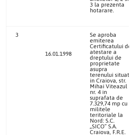
3 la prezenta
hotarare.
3
Se aproba
emiterea
Certificatului de
atestare a
16.01.1998
dreptului de
proprietate
asupra
terenului situat
in
Craiova
, str.
Mihai Viteazul
nr.
4 in
suprafata de
7.329,74 mp cu
militele
teritoriale
la
Nord
: S.C.
„SICO” S.A.
Craiova, F.R.E.