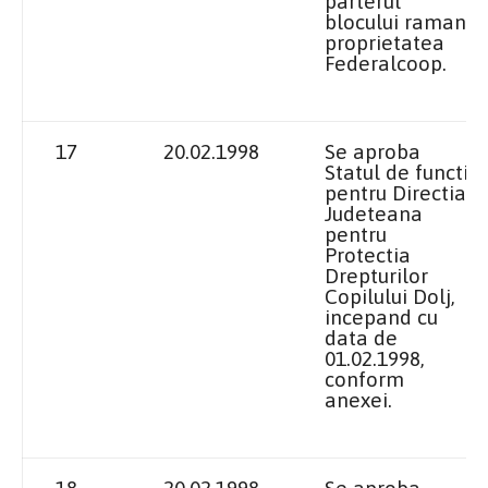
parterul
blocului raman
proprietatea
Federalcoop.
17
20.02.1998
Se aproba
Statul de functii
pentru Directia
Judeteana
pentru
Protectia
Drepturilor
Copilului Dolj,
incepand cu
data de
01.02.1998,
conform
anexei.
18
20.02.1998
Se aproba