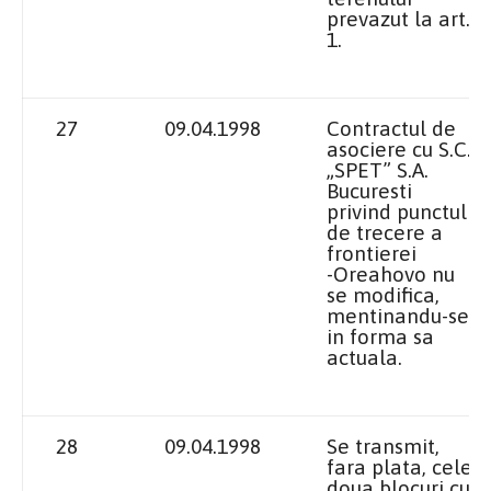
prevazut la art.
1.
27
09.04.1998
Contractul de
asociere cu S.C.
„SPET” S.A.
Bucuresti
privind punctul
de trecere a
frontierei
-Oreahovo nu
se modifica,
mentinandu-se
in forma sa
actuala.
28
09.04.1998
Se transmit,
fara plata, cele
doua blocuri cu