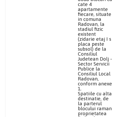
cate 4
apartamente
fiecare, situate
in comuna
Radovan, la
stadiul fizic
existent
(zidarie etaj I si
placa peste
subsol) de
la
Consiliul
Judetean
Dolj –
Sector Servicii
Publice
la
Consiliul Local
Radovan,
conform anexei
1.
Spatiile cu alta
destinatie, de
la parterul
blocului raman
proprietatea