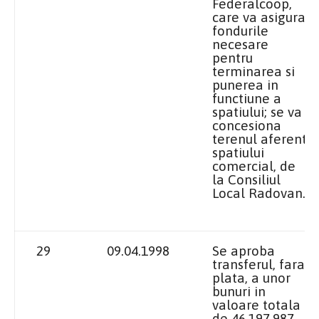
Federalcoop,
care va asigura
fondurile
necesare
pentru
terminarea si
punerea in
functiune a
spatiului; se va
concesiona
terenul aferent
spatiului
comercial, de
la Consiliul
Local
Radovan.
29
09.04.1998
Se aproba
transferul, fara
plata, a unor
bunuri in
valoare totala
de 46.197.987