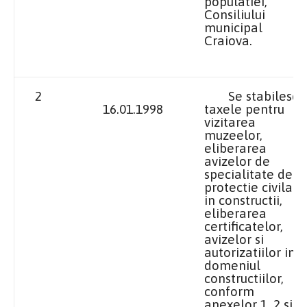
populatiei,
Consiliului
municipal
Craiova
.
2
Se stabilesc
16.01.1998
taxele pentru
vizitarea
muzeelor,
eliberarea
avizelor de
specialitate de
protectie civila
in constructii,
eliberarea
certificatelor,
avizelor si
autorizatiilor in
domeniul
constructiilor,
conform
anexelor 1, 2 si