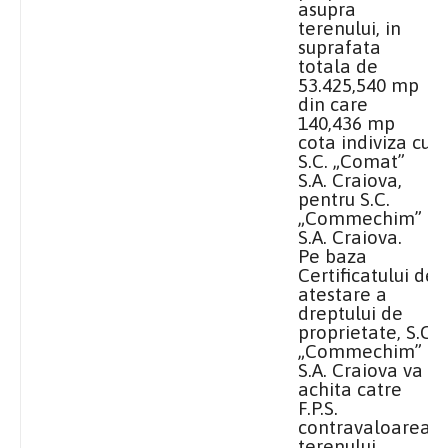
asupra
terenului, in
suprafata
totala de
53.425,540 mp
din care
140,436 mp
cota indiviza cu
S.C. „Comat”
S.A. Craiova,
pentru S.C.
„Commechim”
S.A. Craiova.
Pe baza
Certificatului de
atestare a
dreptului de
proprietate, S.C.
„Commechim”
S.A. Craiova va
achita catre
F.P.S.
contravaloarea
terenului