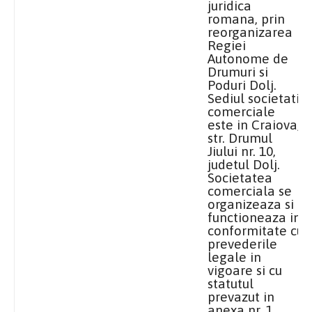
juridica
romana, prin
reorganizarea
Regiei
Autonome de
Drumuri si
Poduri Dolj.
Sediul societatii
comerciale
este in
Craiova
,
str. Drumul
Jiului nr. 10,
judetul Dolj.
Societatea
comerciala se
organizeaza si
functioneaza in
conformitate cu
prevederile
legale in
vigoare si cu
statutul
prevazut in
anexa nr. 1.