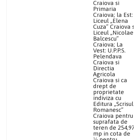
Craiova si
Primaria
Craiova;
la Est
:
Liceul „Elena
Cuza” Craiova si
Liceul „Nicolae
Balcescu”
Craiova;
La
Vest
: U.P.P.S.
Pelendava
Craiova si
Directia
Agricola
Craiova si ca
drept de
proprietate
indiviza cu
Editura „Scrisul
Romanesc”
Craiova pentru
suprafata de
teren de 254,97
mp in cota de
½ pentru