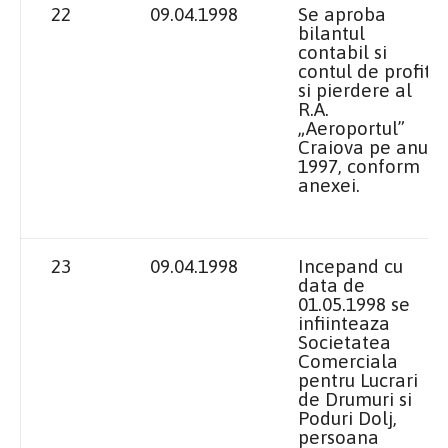
22
09.04.1998
Se aproba
bilantul
contabil si
contul de profit
si pierdere al
R.A.
„Aeroportul”
Craiova
pe anul
1997, conform
anexei.
23
09.04.1998
Incepand cu
data de
01.05.1998 se
infiinteaza
Societatea
Comerciala
pentru Lucrari
de Drumuri si
Poduri Dolj,
persoana