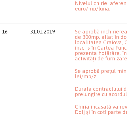
Nivelul chiriei aferent
euro/mp/lună.
16
31.01.2019
Se aprobă închirierea 
de 300mp, aflat în dom
localitatea Craiova, C
înscris în Cartea Func
prezenta hotărâre, în 
activități de furnizar
Se aprobă prețul mini
lei/mp/zi.
Durata contractului de
prelungire cu acordul
Chiria încasată va re
Dolj și în cotî parte 