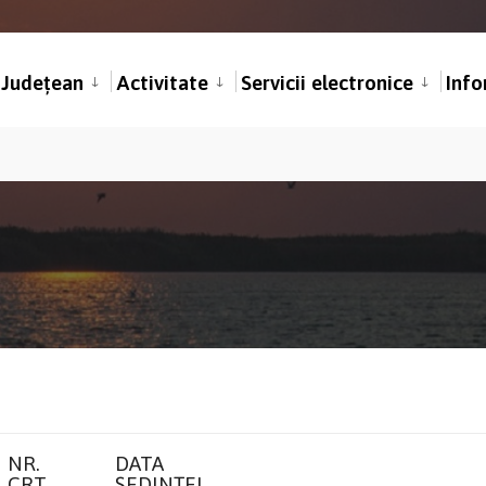
l Județean
Activitate
Servicii electronice
Info
NR.
DATA
CRT.
ȘEDINȚEI