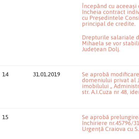
Începând cu aceeași
încheia contract ind
cu Președintele Consi
principal de credite.
Drepturile salariale
Mihaela se vor stabili
Județean Dolj.
14
31.01.2019
Se aprobă modificarea
domeniului privat al 
imobilului „ Administr
str. A.I.Cuza nr 48, i
15
Se aprobă prelungirea
închiriere nr.45796/31
Urgență Craiova cu S.