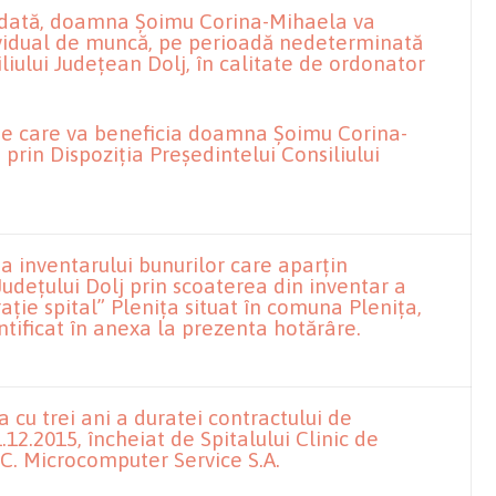
 dată, doamna Șoimu Corina-Mihaela va
ividual de muncă, pe perioadă nedeterminată
liului Județean Dolj, în calitate de ordonator
 de care va beneficia doamna Șoimu Corina-
 prin Dispoziția Președintelui Consiliului
 inventarului bunurilor care aparțin
Județului Dolj prin scoaterea din inventar a
ație spital” Plenița situat în comuna Plenița,
dentificat în anexa la prezenta hotărâre.
 cu trei ani a duratei contractului de
.12.2015, încheiat de Spitalului Clinic de
C. Microcomputer Service S.A.