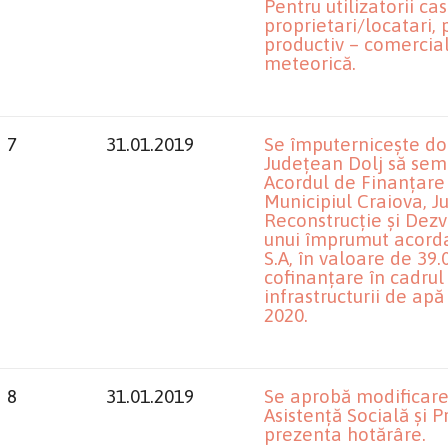
Pentru utilizatorii cas
proprietari/locatari, 
productiv – comercial
meteorică.
7
31.01.2019
Se împuternicește dom
Județean Dolj să semn
Acordul de Finanțare
Municipiul Craiova, J
Reconstrucție și Dezv
unui împrumut acord
S.A, în valoare de 39
cofinanțare în cadrul
infrastructurii de apă
2020.
8
31.01.2019
Se aprobă modificare
Asistență Socială și P
prezenta hotărâre.