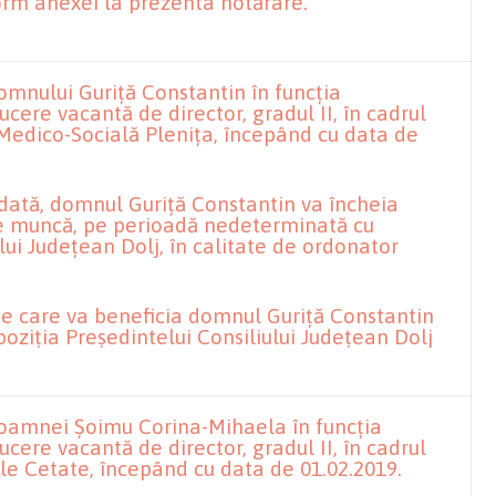
orm anexei la prezenta hotărâre.
mnului Guriță Constantin în funcția
cere vacantă de director, gradul II, în cadrul
 Medico-Socială Plenița, începând cu data de
dată, domnul Guriță Constantin va încheia
de muncă, pe perioadă nedeterminată cu
lui Județean Dolj, în calitate de ordonator
de care va beneficia domnul Guriță Constantin
spoziția Președintelui Consiliului Județean Dolj
oamnei Șoimu Corina-Mihaela în funcția
cere vacantă de director, gradul II, în cadrul
le Cetate, începând cu data de 01.02.2019.