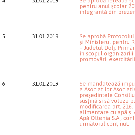
4
31.01.2019
Se aprobă rețeaua șco
pentru anul școlar 20
integrantă din preze
5
31.01.2019
Se aprobă Protocolul 
și Ministerul pentru R
– Județul Dolj, Primă
în scopul organizarii
promovării exercitări
6
31.01.2019
Se mandatează împute
a Asociaților Asociaț
președintele Consiliu
susțină și să voteze p
modificarea art. 216, 
alimentare cu apă și
Apă Oltenia S.A., conf
următorul conținut: