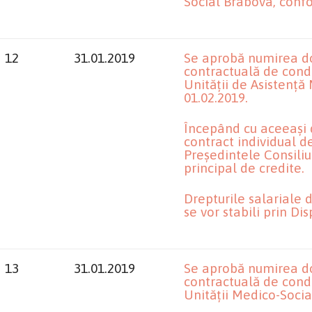
Social Brabova, conf
12
31.01.2019
Se aprobă numirea do
contractuală de condu
Unității de Asistență
01.02.2019.
Începând cu aceeași 
contract individual 
Președintele Consiliu
principal de credite.
Drepturile salariale 
se vor stabili prin Di
13
31.01.2019
Se aprobă numirea d
contractuală de condu
Unității Medico-Socia