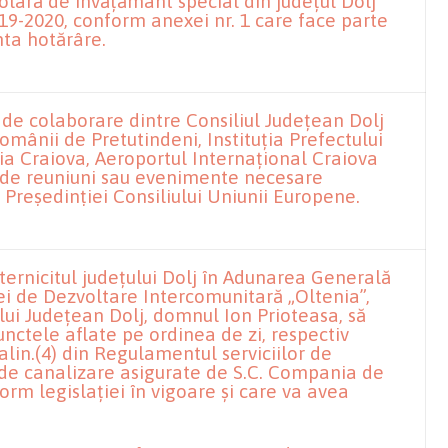
lară de învățământ special din județul Dolj
19-2020, conform anexei nr. 1 care face parte
nta hotărâre.
de colaborare dintre Consiliul Județean Dolj
omânii de Pretutindeni, Instituția Prefectului
ria Craiova, Aeroportul Internațional Craiova
i de reuniuni sau evenimente necesare
i Președinției Consiliului Uniunii Europene.
rnicitul județului Dolj în Adunarea Generală
iei de Dezvoltare Intercomunitară „Oltenia”,
lui Județean Dolj, domnul Ion Prioteasa, să
unctele aflate pe ordinea de zi, respectiv
alin.(4) din Regulamentul serviciilor de
 de canalizare asigurate de S.C. Compania de
orm legislației în vigoare și care va avea