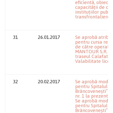
eficientă, obiecti
capacităţii de coo
instituţiilor publ
transfrontaliere.
31
26.01.2017
Se aprobă atribui
pentru cursa regu
de către operator
MANTOUR S.R.L. Pi
traseul Calafat – 
Valabilitate licen
32
20.02.2017
Se aprobă modifi
pentru Spitalul 
Brâncoveneşti” D
nr. 1 la prezenta
Se aprobă modific
pentru Spitalul 
Brâncoveneşti” D