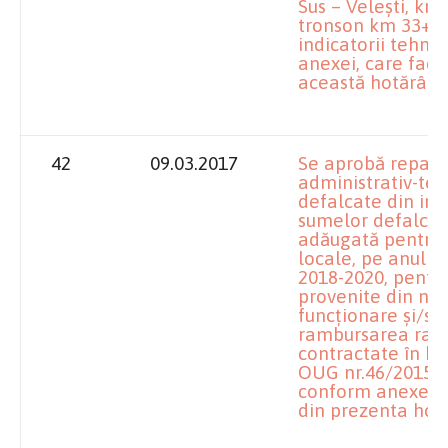
Sus – Veleşti, km
tronson km 33+50
indicatorii tehni
anexei, care face
această hotărâre
42
09.03.2017
Se aprobă reparti
administrativ-teri
defalcate din imp
sumelor defalcat
adăugată pentru 
locale, pe anul 20
2018-2020, pentru
provenite din nep
funcţionare şi/sa
rambursarea rate
contractate în b
OUG nr.46/2015, 
conform anexelor 
din prezenta hotă