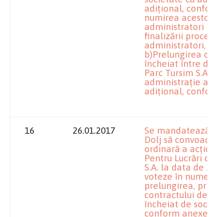
adiţional, conform
numirea acestora
administratori pr
finalizării proced
administratori, d
b)Prelungirea co
încheiat între dir
Parc Tursim S.A. C
administraţie al s
adiţional, confor
16
26.01.2017
Se mandatează împ
Dolj să convoace
ordinară a acţion
Pentru Lucrări de
S.A. la data de 31
voteze în numele 
prelungirea, prin 
contractului de 
încheiat de socie
conform anexei nr