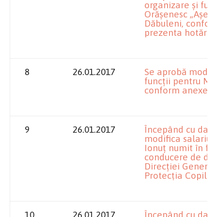
organizare şi fun
Orăşenesc „Aşeză
Dăbuleni, conform
prezenta hotărâr
8
26.01.2017
Se aprobă modifi
funcţii pentru Mu
conform anexei l
9
26.01.2017
Începând cu data
modifica salariul
Ionuţ numit în fu
conducere de dir
Direcţiei General
Protecţia Copilulu
10
26.01.2017
Începând cu data