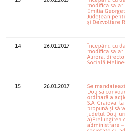
modifica salariu
Emilia Georgeta, 
Judeţean pentru P
şi Dezvoltare Rur
14
26.01.2017
Începând cu data
modifica salariu
Aurora, director 
Socială Melineşti
15
26.01.2017
Se mandatează împ
Dolj să convoace
ordinară a acţion
S.A. Craiova, la d
propună şi să vot
judeţul Dolj, urm
a)Prelungirea con
administrare – m
societate cu admin