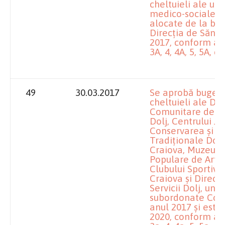
cheltuieli ale uni
medico-sociale, 
alocate de la bug
Direcția de Sănăt
2017, conform anex
3A, 4, 4A, 5, 5A, 6, 
49
30.03.2017
Se aprobă bugetel
cheltuieli ale Dir
Comunitare de Ev
Dolj, Centrului J
Conservarea și P
Tradiționale Dolj
Craiova, Muzeului
Populare de Arte ș
Clubului Sportiv 
Craiova și Direcț
Servicii Dolj, unit
subordonate Consi
anul 2017 și esti
2020, conform anex