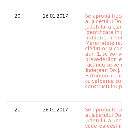
20
26.01.2017
Se aprobă trecer
al judeţului Dolj 
judeţului a clădiri
identificate în a
hotărâre, în veder
Materialele rezul
clădirilor şi const
alin. 1, se vor va
prevederilor lega
făcându-se venit 
Judeţean Dolj.
Patrimoniul Judeţ
cu valoarea contab
construcţiilor prec
21
26.01.2017
Se aprobă trecer
al judeţului Dolj 
judeţului a unor bu
vederea desfiinţăr