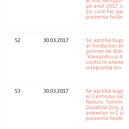
al R.A. Aeroportu
pe anul 2017, con
2a, care fac part
prezenta hotărâr
52
30.03.2017
Se aprobă bugetul
al fondurilor ex
primite de Bibli
”Alexandru și Ari
conform anexelor 
integrantă din pr
53
30.03.2017
Se aprobă bugetul
al Centrului Jude
Naturii, Turism ș
Durabilă Dolj, pe
anexelor nr.1 și 1
prezenta hotărâr