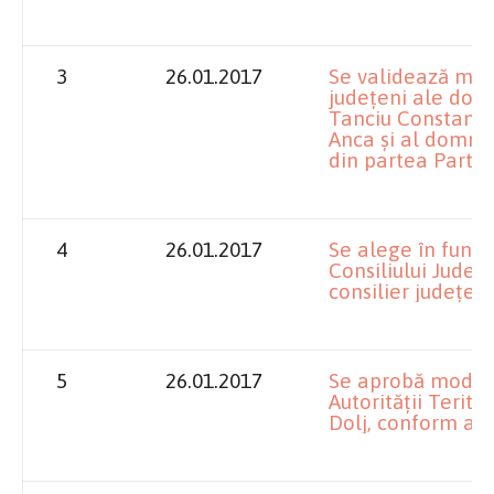
3
26.01.2017
Se validează man
judeţeni ale do
Tanciu Constanţa
Anca şi al domnu
din partea Partid
4
26.01.2017
Se alege în funcţ
Consiliului Jude
consilier judeţea
5
26.01.2017
Se aprobă modif
Autorităţii Terito
Dolj, conform ane