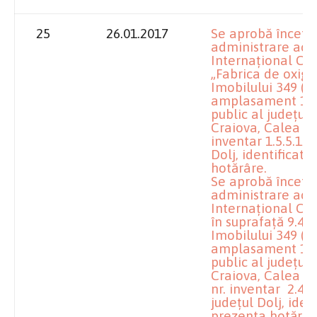
25
26.01.2017
Se aprobă înceta
administrare acor
Internaţional Cra
„Fabrica de oxige
Imobilului 349 (pa
amplasament 1, s
public al judeţului
Craiova, Calea Buc
inventar 1.5.5.12
Dolj, identificat
hotărâre.
Se aprobă înceta
administrare acor
Internaţional Cra
în suprafaţă 9.44
Imobilului 349 (pa
amplasament 1, s
public al judeţului
Craiova, Calea Buc
nr. inventar 2.4.
judeţul Dolj, iden
prezenta hotărâr