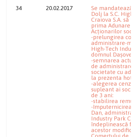
34
20.02.2017
Se mandatează îm
Dolj la S.C. High
Craiova S.A. să pr
prima Adunare G
Acţionarilor soci
-prelungirea cont
administrare-mand
High-Tech Industr
domnul Daşovea
-semnarea actului
de administrare-
societate cu admi
la prezenta hotă
-alegerea cenzori
supleant ai socie
de 3 ani:
-stabilirea remun
-împuternicirea
Dan, administrato
Industry Park Crai
îndeplinească for
acestor modificări
Comerţului de pe 