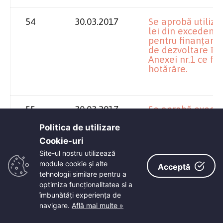
54
30.03.2017
Se aprobă utiliza
lei din excedentu
pentru finanțarea 
de dezvoltare în
Anexei nr.1 ce fa
hotărâre.
55
30.03.2017
Se aprobă execuți
anul 2016 și buget
cheltuieli al cred
Politica de utilizare
2017, conform ane
Cookie-uri‎
Site-ul nostru utilizează
module cookie și alte
Acceptă
tehnologii similare pentru a
56
30.03.2017
Se aprobă alocare
optimiza funcţionalitatea si a
reprezentând plat
îmbunătăţi experienţa de
personalul necler
de cult din județu
navigare.
Află mai multe »
estimările pe anii