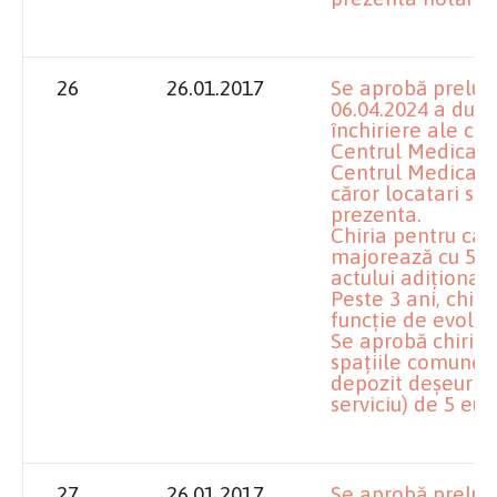
26
26.01.2017
Se aprobă prelun
06.04.2024 a dura
închiriere ale ca
Centrul Medical C
Centrul Medical B
căror locatari su
prezenta.
Chiria pentru ca
majorează cu 5% 
actului adiţional.
Peste 3 ani, chiri
funcţie de evoluţi
Se aprobă chiria 
spaţiile comune (
depozit deşeuri 
serviciu) de 5 eu
27
26.01.2017
Se aprobă prelung