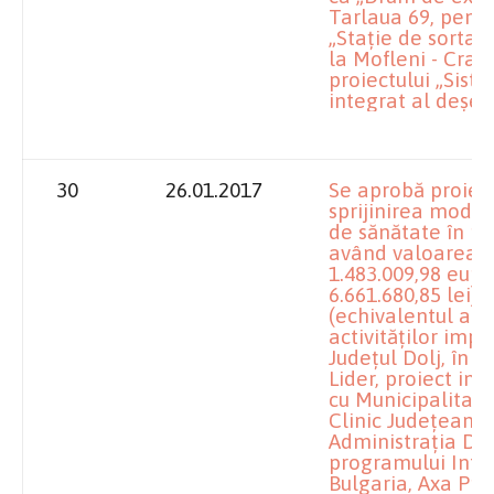
Tarlaua 69, pentr
„Staţie de sortar
la Mofleni - Crai
proiectului „Si
integrat al deşeur
30
26.01.2017
Se aprobă proiec
sprijinirea modern
de sănătate în re
având valoarea to
1.483.009,98 euro
6.661.680,85 lei),
(echivalentul a 3.
activităţilor imp
Judeţul Dolj, în c
Lider, proiect im
cu Municipalitate
Clinic Judeţean d
Administraţia Dist
programului Inte
Bulgaria, Axa Prio