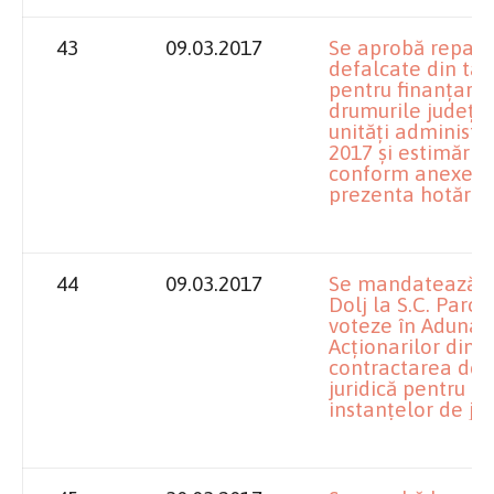
43
09.03.2017
Se aprobă repart
defalcate din ta
pentru finanţarea
drumurile judeţe
unităţi administra
2017 şi estimăril
conform anexei c
prezenta hotărâr
44
09.03.2017
Se mandatează împ
Dolj la S.C. Parc 
voteze în Adunar
Acţionarilor din 
contractarea de s
juridică pentru d
instanţelor de ju