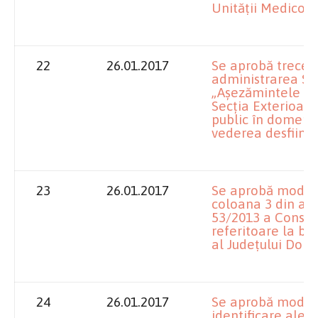
Unităţii Medico-S
22
26.01.2017
Se aprobă trecere
administrarea Sp
„Aşezămintele Br
Secţia Exterioară
public în domeniul
vederea desfiinţări
23
26.01.2017
Se aprobă modific
coloana 3 din ane
53/2013 a Consili
referitoare la bu
al Judeţului Dolj;
24
26.01.2017
Se aprobă modifi
identificare ale c