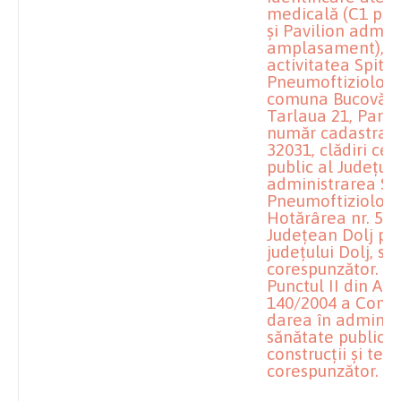
medicală (C1 pe
şi Pavilion admin
amplasament), în 
activitatea Spital
Pneumoftiziologi
comuna Bucovăţ, 
Tarlaua 21, Parce
număr cadastral/
32031, clădiri ce
public al Judeţului
administrarea Spi
Pneumoftiziolog
Hotărârea nr. 56/
Judeţean Dolj pri
judeţului Dolj, s
corespunzător.
Punctul II din Ane
140/2004 a Consil
darea în administ
sănătate publică 
construcţii şi ter
corespunzător.