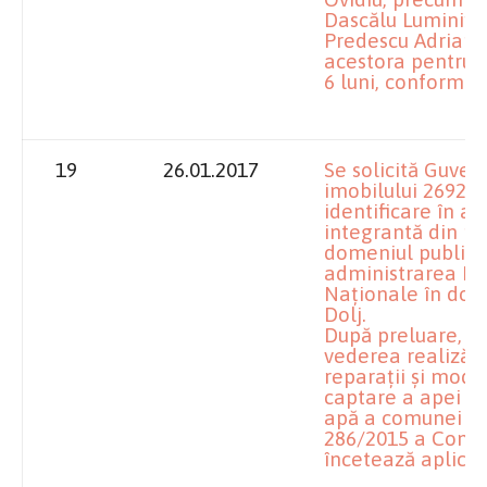
Dascălu Luminiţa 
Predescu Adrian, 
acestora pentru
6 luni, conform m
19
26.01.2017
Se solicită Guver
imobilului 2692, 
identificare în a
integrantă din pr
domeniul public al
administrarea Min
Naţionale în dome
Dolj.
După preluare, imo
vederea realizării
reparaţii şi mode
captare a apei ne
apă a comunei Pl
286/2015 a Consil
încetează aplicab