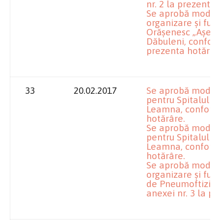
nr. 2 la prezenta 
Se aprobă modifi
organizare şi fun
Orăşenesc „Aşeză
Dăbuleni, conform
prezenta hotărâr
33
20.02.2017
Se aprobă modifi
pentru Spitalul 
Leamna, conform 
hotărâre.
Se aprobă modific
pentru Spitalul 
Leamna, conform 
hotărâre.
Se aprobă modifi
organizare şi fun
de Pneumoftizio
anexei nr. 3 la p