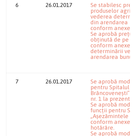
6
26.01.2017
Se stabilesc preţ
produselor agrico
vederea determină
din arendarea bun
conform anexei nr
Se aprobă preţul
obţinută de pe pa
conform anexei nr
determinării veni
arendarea bunuril
7
26.01.2017
Se aprobă modifi
pentru Spitalul 
Brâncoveneşti” D
nr. 1 la prezenta
Se aprobă modifi
funcţii pentru Sp
„Aşezămintele Br
conform anexei nr
hotărâre.
Se aprobă modifi