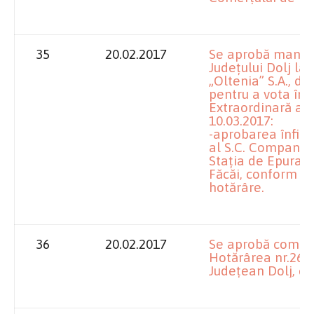
35
20.02.2017
Se aprobă mandat
Judeţului Dolj la
„Oltenia” S.A., d
pentru a vota în
Extraordinară a A
10.03.2017:
-aprobarea înfiinţ
al S.C. Compania 
Staţia de Epurar
Făcăi, conform a
hotărâre.
36
20.02.2017
Se aprobă comple
Hotărârea nr.26/2
Judeţean Dolj, cu