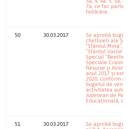
3a, 4, 4a, 5, 5a, 6,
7a, ce fac parte 
hotărâre.
50
30.03.2017
Se aprobă bugetel
cheltuieli ale Șc
”Sfântul Mina”, Ș
”Sfântul Vasile”, 
Special ”Beethove
Speciale Craiova 
Resurse și Asiste
anul 2017 și esti
2020, conform anex
bugetul de venitur
activitatea autof
Județean de Resur
Educațională, co
51
30.03.2017
Se aprobă bugetul