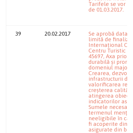
Tarifele se vor a
de 01.03.2017.
39
20.02.2017
Se aprobă data de
limită de finaliza
Internaţional Con
Centru Turistic I
45697, Axa priori
durabilă şi promo
domeniul major de
Crearea, dezvolt
infrastructurii de
valorificarea resu
creşterea calităţii
atingerea obiecti
indicatorilor asu
Sumele necesare f
termenul menţion
neeligibile în cad
fi acoperite din su
asigurate din bug