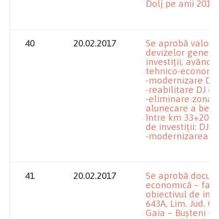
Dolj pe anii 2017 
40
20.02.2017
Se aprobă valoril
devizelor genera
investiţii, având 
tehnico-economi
-modernizare DJ 
-reabilitare DJ 6
-eliminare zona c
alunecare a benzi
între km 33+200 –
de investiţii: DJ 
-modernizarea DJ5
41
20.02.2017
Se aprobă docume
economică – faza
obiectivul de inve
643A, Lim. Jud. Ol
Gaia – Buşteni - 