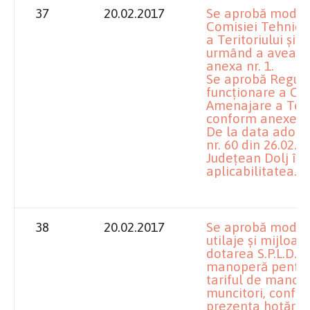
37
20.02.2017
Se aprobă modif
Comisiei Tehnic
a Teritoriului şi
urmând a avea al
anexa nr. 1.
Se aprobă Regula
funcţionare a Co
Amenajare a Terit
conform anexei nr
De la data adoptă
nr. 60 din 26.02.2
Judeţean Dolj îşi
aplicabilitatea.
38
20.02.2017
Se aprobă modific
utilaje şi mijloac
dotarea S.P.L.D.P. 
manoperă pentru 
tariful de manope
muncitori, confor
prezenta hotărâr