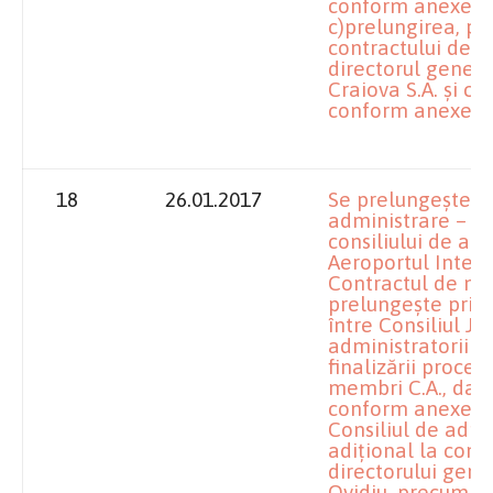
conform anexei nr
c)prelungirea, pri
contractului de m
directorul general
Craiova S.A. şi co
conform anexei nr
18
26.01.2017
Se prelungeşte c
administrare – m
consiliului de adm
Aeroportul Inter
Contractul de ma
prelungeşte prin 
între Consiliul Ju
administratorii pr
finalizării proced
membri C.A., dar 
conform anexei nr
Consiliul de admi
adiţional la cont
directorului gene
Ovidiu, precum şi