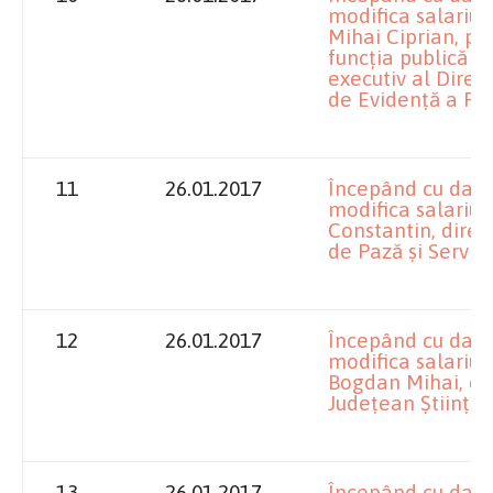
modifica salariu
Mihai Ciprian, p
funcţia publică d
executiv al Direc
de Evidenţă a Per
11
26.01.2017
Începând cu data
modifica salariu
Constantin, direc
de Pază şi Servicii
12
26.01.2017
Începând cu data
modifica salariul
Bogdan Mihai, dir
Judeţean Ştiinţa 
13
26.01.2017
Începând cu data