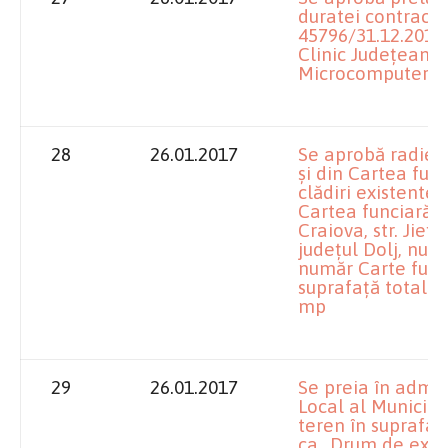
duratei contractul
45796/31.12.2015,
Clinic Judeţean 
Microcomputer Se
28
26.01.2017
Se aprobă radiere
şi din Cartea fun
clădiri existente 
Cartea funciară, p
Craiova, str. Jieţul
judeţul Dolj, num
număr Carte func
suprafaţă totală 
mp
29
26.01.2017
Se preia în admin
Local al Municipi
teren în suprafaţ
ca „Drum de explo