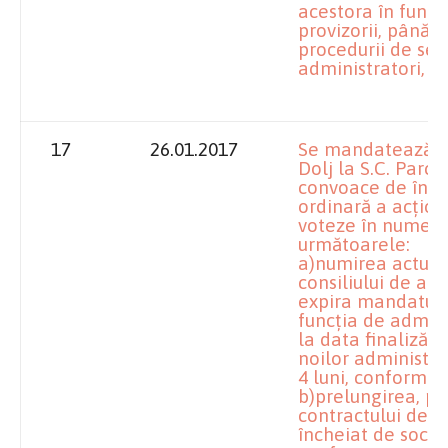
acestora în funcţ
provizorii, până la
procedurii de sel
administratori, d
17
26.01.2017
Se mandatează împ
Dolj la S.C. Parc 
convoace de înd
ordinară a acţion
voteze în numele 
următoarele:
a)numirea actual
consiliului de adm
expira mandatul l
funcţia de admini
la data finalizări
noilor administra
4 luni, conform a
b)prelungirea, pri
contractului de 
încheiat de socie