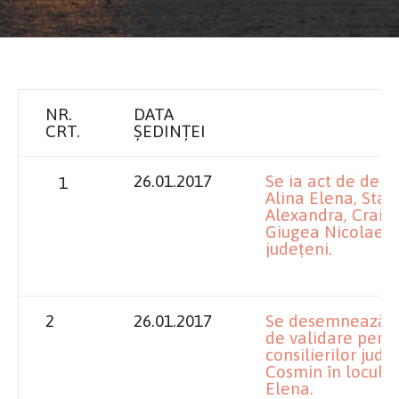
NR.
DATA
CRT.
ȘEDINȚEI
26.01.2017
Se ia act de dem
1
Alina Elena, Stan
Alexandra, Craio
Giugea Nicolae di
judeţeni.
2
26.01.2017
Se desemnează c
de validare pent
consilierilor jud
Cosmin în locul 
Elena.