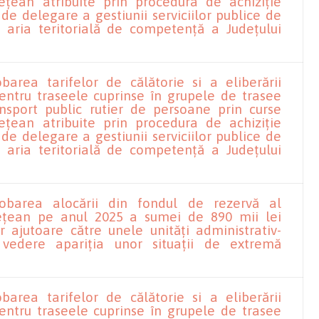
dețean atribuite prin procedura de achiziție
 de delegare a gestiunii serviciilor publice de
 aria teritorială de competență a Județului
barea tarifelor de călătorie si a eliberării
pentru traseele cuprinse în grupele de trasee
nsport public rutier de persoane prin curse
dețean atribuite prin procedura de achiziție
 de delegare a gestiunii serviciilor publice de
 aria teritorială de competență a Județului
robarea alocării din fondul de rezervă al
dețean pe anul 2025 a sumei de 890 mii lei
 ajutoare către unele unități administrativ-
 vedere apariția unor situații de extremă
barea tarifelor de călătorie si a eliberării
pentru traseele cuprinse în grupele de trasee