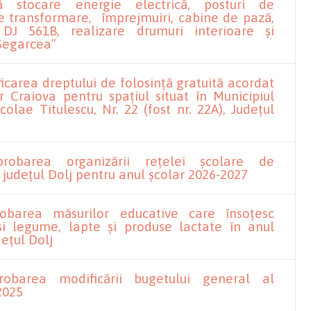
ă stocare energie electrică, posturi de
de transformare, împrejmuiri, cabine de pază,
 DJ 561B, realizare drumuri interioare și
 Segarcea”
icarea dreptului de folosință gratuită acordat
r Craiova pentru spațiul situat în Municipiul
colae Titulescu, Nr. 22 (fost nr. 22A), Județul
probarea organizării rețelei școlare de
 județul Dolj pentru anul școlar 2026-2027
robarea măsurilor educative care însoțesc
 și legume, lapte și produse lactate în anul
dețul Dolj
robarea modificării bugetului general al
2025