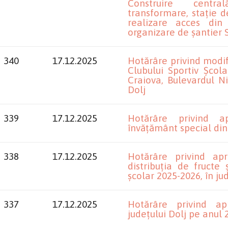
Construire central
transformare, stație 
realizare acces din
organizare de șantier
340
17.12.2025
Hotărâre privind modif
Clubului Sportiv Școla
Craiova, Bulevardul Ni
Dolj
339
17.12.2025
Hotărâre privind a
învățământ special din
338
17.12.2025
Hotărâre privind ap
distribuția de fructe
școlar 2025-2026, în ju
337
17.12.2025
Hotărâre privind ap
județului Dolj pe anul 