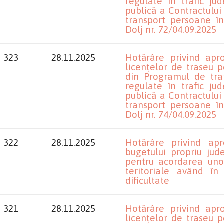
regulate în trafic ju
publică a Contractului
transport persoane în
Dolj nr. 72/04.09.2025
323
28.11.2025
Hotărâre privind apro
licențelor de traseu 
din Programul de tra
regulate în trafic ju
publică a Contractului
transport persoane în
Dolj nr. 74/04.09.2025
322
28.11.2025
Hotărâre privind ap
bugetului propriu ju
pentru acordarea unor
teritoriale având în
dificultate
321
28.11.2025
Hotărâre privind apro
licențelor de traseu 