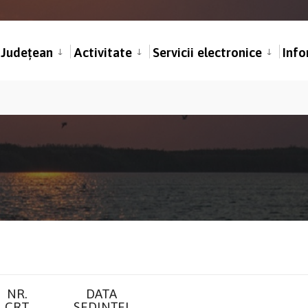
l Județean
Activitate
Servicii electronice
Info
NR.
DATA
CRT
ȘEDINȚEI