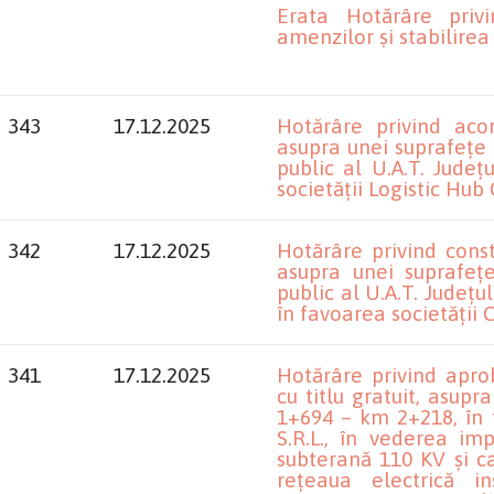
Erata Hotărâre privi
amenzilor și stabilirea
343
17.12.2025
Hotărâre privind acor
asupra unei suprafețe
public al U.A.T. Județ
societății Logistic Hub 
342
17.12.2025
Hotărâre privind const
asupra unei suprafeț
public al U.A.T. Județul
în favoarea societății 
341
17.12.2025
Hotărâre privind aprob
cu titlu gratuit, asup
1+694 – km 2+218, în 
S.R.L., în vederea imp
subterană 110 KV și c
rețeaua electrică in