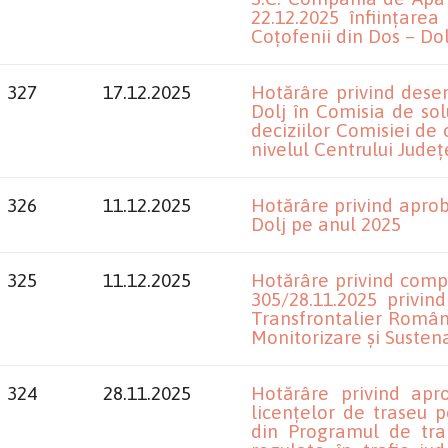
22.12.2025 înființare
Coțofenii din Dos – Dol
327
17.12.2025
Hotărâre privind dese
Dolj în Comisia de sol
deciziilor Comisiei de 
nivelul Centrului Jude
326
11.12.2025
Hotărâre privind aproba
Dolj pe anul 2025
325
11.12.2025
Hotărâre privind compl
305/28.11.2025 privin
Transfrontalier Român
Monitorizare și Sustenab
324
28.11.2025
Hotărâre privind apro
licențelor de traseu 
din Programul de tra