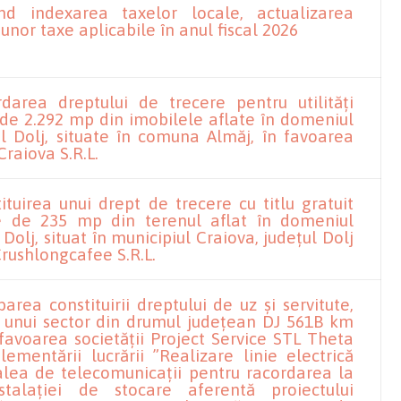
nd indexarea taxelor locale, actualizarea
 unor taxe aplicabile în anul fiscal 2026
darea dreptului de trecere pentru utilități
 de 2.292 mp din imobilele aflate în domeniul
ul Dolj, situate în comuna Almăj, în favoarea
Craiova S.R.L.
ituirea unui drept de trecere cu titlu gratuit
e de 235 mp din terenul aflat în domeniul
 Dolj, situat în municipiul Craiova, județul Dolj
Crushlongcafee S.R.L.
area constituirii dreptului de uz și servitute,
ra unui sector din drumul județean DJ 561B km
favoarea societății Project Service STL Theta
lementării lucrării ”Realizare linie electrică
alea de telecomunicații pentru racordarea la
stalației de stocare aferentă proiectului