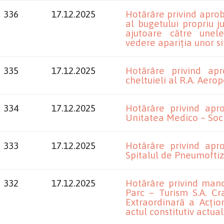
336
17.12.2025
Hotărâre privind aprob
al bugetului propriu 
ajutoare către unele
vedere apariția unor si
335
17.12.2025
Hotărâre privind apro
cheltuieli al R.A. Aero
334
17.12.2025
Hotărâre privind apro
Unitatea Medico – Soc
333
17.12.2025
Hotărâre privind apro
Spitalul de Pneumofti
332
17.12.2025
Hotărâre privind manda
Parc – Turism S.A. C
Extraordinară a Acțion
actul constitutiv actual