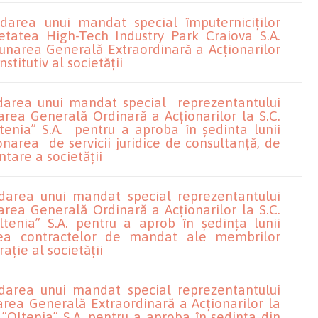
rdarea unui mandat special împuterniciților
ietatea High-Tech Industry Park Craiova S.A.
unarea Generală Extraordinară a Acționarilor
stitutiv al societății
rdarea unui mandat special reprezentantului
area Generală Ordinară a Acționarilor la S.C.
enia” S.A. pentru a aproba în ședinta lunii
ionarea de servicii juridice de consultanță, de
ntare a societății
rdarea unui mandat special reprezentantului
area Generală Ordinară a Acționarilor la S.C.
enia” S.A. pentru a aprob în ședința lunii
rea contractelor de mandat ale membrilor
ație al societății
rdarea unui mandat special reprezentantului
area Generală Extraordinară a Acționarilor la
”Oltenia” S.A. pentru a aproba în ședința din