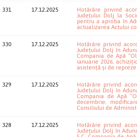
331
17.12.2025
Hotărâre privind aco
Județului Dolj la Soc
pentru a aproba în Ad
actualizarea Actului con
330
17.12.2025
Hotărâre privind aco
Județului Dolj în Adun
Compania de Apă ”Olt
ianuarie 2026, achiziț
asistență și de repreze
329
17.12.2025
Hotărâre privind aco
Județului Dolj în Adun
Compania de Apă ”Olt
decembrie, modifica
Consiliului de Administr
328
17.12.2025
Hotărâre privind aco
Județului Dolj în Adun
S.C. Compania de Apă 