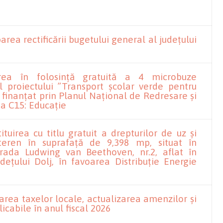
rea rectificării bugetului general al județului
rea în folosință gratuită a 4 microbuze
ul proiectului ”Transport școlar verde pentru
”, finanțat prin Planul Național de Redresare și
a C15: Educație
ituirea cu titlu gratuit a drepturilor de uz şi
teren în suprafaţă de 9,398 mp, situat în
trada Ludwing van Beethoven, nr.2, aflat în
deţului Dolj, în favoarea Distribuţie Energie
area taxelor locale, actualizarea amenzilor și
licabile în anul fiscal 2026