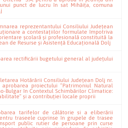
a unui punct de lucru în sat Mihăița, comuna
j
mnarea reprezentantului Consiliului Județean
uționare a contestațiilor formulate împotriva
orientare școlară și profesională constituită la
țean de Resurse și Asistență Educațională Dolj
rea rectificării bugetului general al județului
etarea Hotărârii Consiliului Județean Dolj nr.
d aprobarea proiectului ”Patrimoniul Natural
o-Bulgar în Contextul Schimbărilor Climatice:
ilitate” și a contribuției locale proprii
barea tarifelor de călătorie si a eliberării
pentru traseele cuprinse în grupele de trasee
nsport public rutier de persoane prin curse