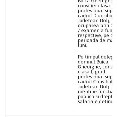
Buica Gheorghe,
consilier clasa I,
profesional super
cadrul Consiliulu
Judetean Dolj, pa
ocuparea prin co
/ examen a funct
respective, pe o
perioada de max
luni.
Pe timpul delegar
domnul Buica
Gheorghe, consili
clasa I, grad
profesional superi
cadrul Consiliului
Judetean Dolj isi
mentine functia
publica si dreptur
salariale detinute