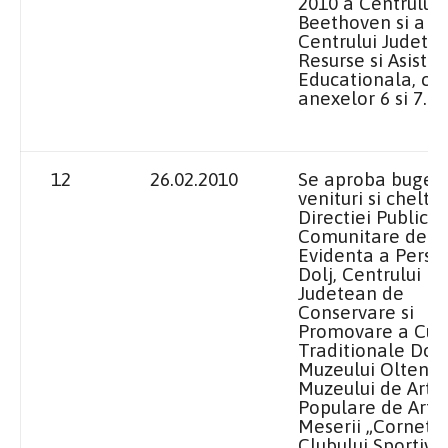
2010 a
Centrului 
Beethoven si a
Centrului Judete
Resurse si Asiste
Educationala, co
anexelor 6 si 7.
12
26.02.2010
Se aproba buget
venituri si cheltui
Directiei Publice
Comunitare de
Evidenta a Perso
Dolj, Centrului
Judetean de
Conservare si
Promovare a Cult
Traditionale Dolj
Muzeului Olteniei
Muzeului de Arta, 
Populare de Arte 
Meserii „Cornetti”
Clubului Sportiv