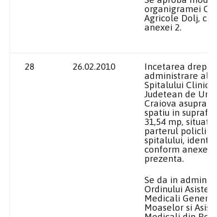
organigramei Ca
Agricole Dolj, co
anexei 2.
28
26.02.2010
Incetarea dreptul
administrare al
Spitalului Clinic
Judetean de Urg
Craiova asupra u
spatiu in suprafa
31,54 mp, situat l
parterul policlinic
spitalului, identif
conform anexei l
prezenta.
Se da in adminis
Ordinului Asistent
Medicali Generali
Moaselor si Asist
Medicali din Ro