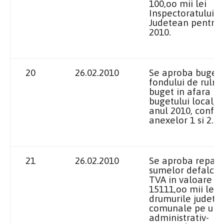
100,oo mii lei
Inspectoratului S
Judetean pentru 
2010.
20
26.02.2010
Se aproba bugetu
fondului de rulme
buget in afara
bugetului local, 
anul 2010, confo
anexelor 1 si 2.
21
26.02.2010
Se aproba repart
sumelor defalcat
TVA in valoare d
15111,oo mii lei,
drumurile judeten
comunale pe unit
administrativ-