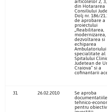
articolelor 2, 3, 4 
din Hotararea
Consiliului Judet
Dolj nr. 186/21.1
de aprobare a
proiectului
„Reabilitarea,
modernizarea,
dezvoltarea si
echiparea
Ambulatoriului d
specialitate al
Spitalului Clinic
Judetean de Urg
Craiova” si a
cofinantarii acest
31
26.02.2010
Se aproba
documentatiile
tehnico-economi
pentru obiectivel
investitii: