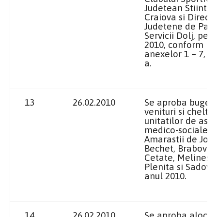
Judetean Stiinta 
Craiova si Directi
Judetene de Paza
Servicii Dolj, pe 
2010, conform
anexelor 1 – 7,
1 
a
.
13
26.02.2010
Se aproba buget
venituri si cheltui
unitatilor de asis
medico-sociale
Amarastii de Jos,
Bechet, Brabova,
Cetate, Melinesti
Plenita si Sadova
anul 2010.
14
26.02.2010
Se aproba alocar