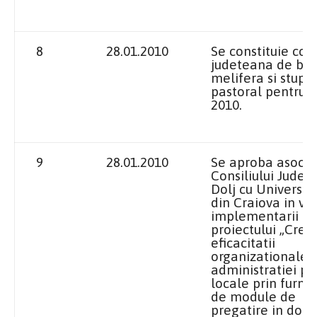
8
28.01.2010
Se constituie com
judeteana de ba
melifera si stupar
pastoral pentru 
2010.
9
28.01.2010
Se aproba asocie
Consiliului Judet
Dolj cu Universit
din Craiova in v
implementarii
proiectului „Cres
eficacitatii
organizationale 
administratiei pu
locale prin furni
de module de
pregatire in dom