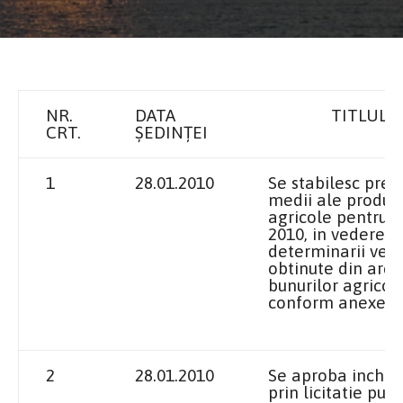
NR.
DATA
TITLUL
CRT.
ȘEDINȚEI
1
28.01.2010
Se stabilesc pretu
medii ale produs
agricole pentru a
2010, in
vederea
determinarii veni
obtinute din are
bunurilor agricole
conform anexei 1
2
28.01.2010
Se aproba inchir
prin licitatie publ