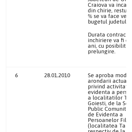
Craiova va incas
din chirie, restul
% se va face veni
bugetul judetului 
Durata contractul
inchiriere va fi d
ani, cu posibilita
prelungire.
6
28.01.2010
Se aproba modif
arondarii actuale
privind activitati
evidenta a perso
a localitatilor Ta
Goiesti, de
la Ser
Public
Comunitar 
de Evidenta a
Persoanelor Filia
(localitatea Talpa
respectiv de
la