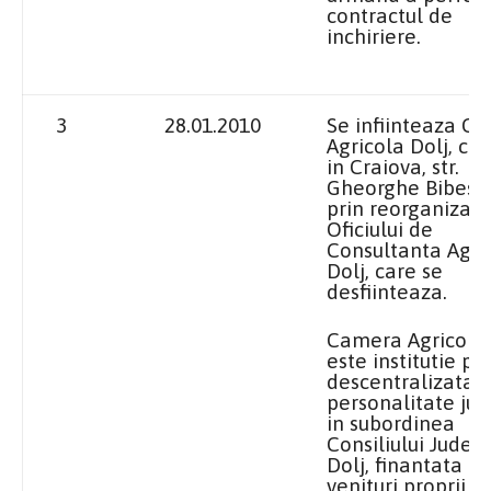
contractul de
inchiriere.
3
28.01.2010
Se infiinteaza C
Agricola Dolj, cu 
in Craiova, str.
Gheorghe Bibescu 
prin reorganizar
Oficiului de
Consultanta Agri
Dolj, care se
desfiinteaza.
Camera Agricola 
este institutie pu
descentralizata, 
personalitate jur
in subordinea
Consiliului Judet
Dolj, finantata di
venituri proprii si