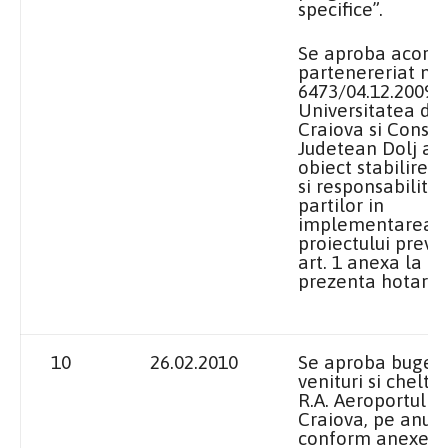
specifice”.
Se aproba acordu
partenereriat nr.
6473/04.12.2009 d
Universitatea din
Craiova si Consili
Judetean Dolj av
obiect stabilirea 
si responsabilitat
partilor in
implementarea
proiectului preva
art. 1 anexa la
prezenta hotarar
10
26.02.2010
Se aproba bugetu
venituri si cheltui
R.A. Aeroportul
Craiova, pe anul 
conform anexei l