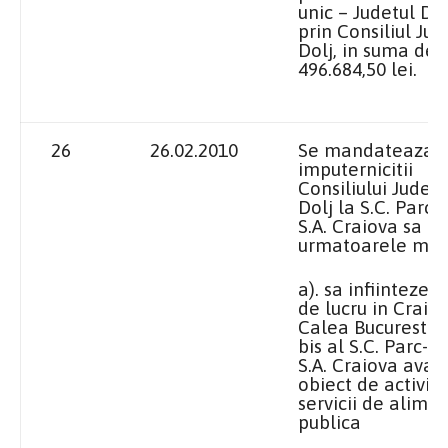
unic – Judetul Dol
prin Consiliul Ju
Dolj, in suma de
496.684,50 lei.
26
26.02.2010
Se mandateaza
imputernicitii
Consiliului Judet
Dolj
la S.C.
Parc-T
S.A. Craiova sa ia
urmatoarele masu
a). sa infiinteze 
de lucru in Craiov
Calea Bucuresti n
bis al S.C. Parc-T
S.A. Craiova avan
obiect de activit
servicii de alime
publica