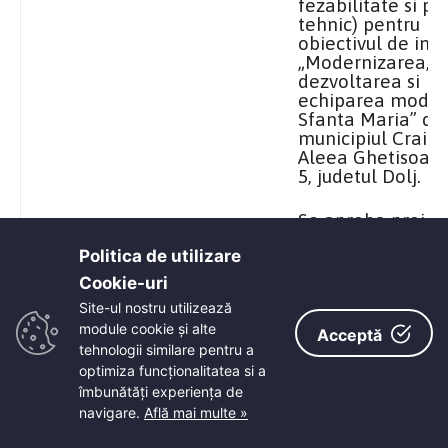
fezabilitate si pr
tehnic) pentru
obiectivul de inve
„Modernizarea,
dezvoltarea si
echiparea modulu
Sfanta Maria” di
municipiul Craiov
Aleea Ghetisoarei
5, judetul Dolj.
Se aproba proiec
„Modernizarea,
Politica de utilizare
dezvoltarea si
echiparea modulu
Cookie-uri‎
Sfanta Maria” si
Site-ul nostru utilizează
cheltuielile lega
module cookie și alte
proiect in valoar
Acceptă
tehnologii similare pentru a
3.489.985 lei.
optimiza funcţionalitatea si a
îmbunătăţi experienţa de
navigare.
Află mai multe »
33
26.02.2010
Se constituie com