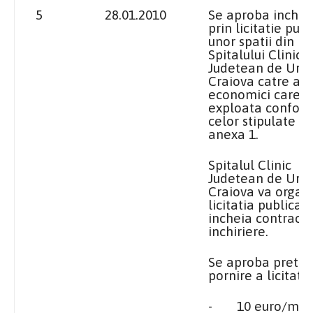
5
28.01.2010
Se aproba inchir
prin licitatie publ
unor spatii din in
Spitalului Clinic
Judetean de Urg
Craiova catre ag
economici care l
exploata confor
celor stipulate in
anexa 1.
Spitalul Clinic
Judetean de Urg
Craiova va organ
licitatia publica s
incheia contractu
inchiriere.
Se aproba pretur
pornire a licitatie
-
10 euro/mp/