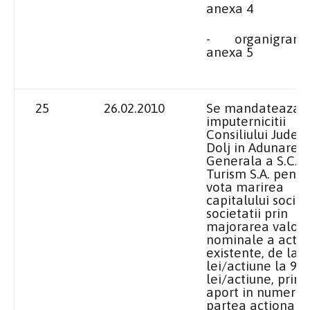
anexa 4
-
organigrama
anexa 5
25
26.02.2010
Se mandateaza
imputernicitii
Consiliului Judet
Dolj in Adunarea
Generala a S.C. P
Turism S.A. pentr
vota marirea
capitalului social
societatii prin
majorarea valorii
nominale a actiu
existente, de la 2
lei/actiune la 9,o
lei/actiune, print
aport in numerar
partea actionarul