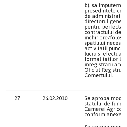
b). sa imputernic
presedintele cons
de administratie 
directorul genera
pentru perfectar
contractului de
inchiriere/folosin
spatiului necesar
activitatii punctu
lucru si efectuar
formalitatilor le
inregistrarii aces
Oficiul
Registrulu
Comertului.
27
26.02.2010
Se aproba modif
statului de functii
Camerei Agricole 
conform anexei 1
Se aproba modif