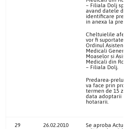
– Filiala Dolj spat
avand datele de
identificare prev
in anexa la preze
Cheltuielile afer
vor fi suportate d
Ordinul Asistentil
Medicali Generali
Moaselor si Asist
Medicali din Ro
– Filiala Dolj.
Predarea-preluar
va face prin prot
termen de 15 zile
data adoptarii
hotararii.
29
26.02.2010
Se aproba Actul