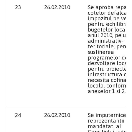
23
26.02.2010
Se aproba repart
cotelor defalcate
impozitul pe veni
pentru echilibrar
bugetelor locale
anul 2010, pe unit
administrativ-
teritoriale, pentr
sustinerea
programelor de
dezvoltare locala
pentru proiecte 
infrastructura ca
necesita cofinan
locala, conform
anexelor 1 si 2.
24
26.02.2010
Se imputernicesc
reprezentantii
mandatati ai
Consiliului Judet