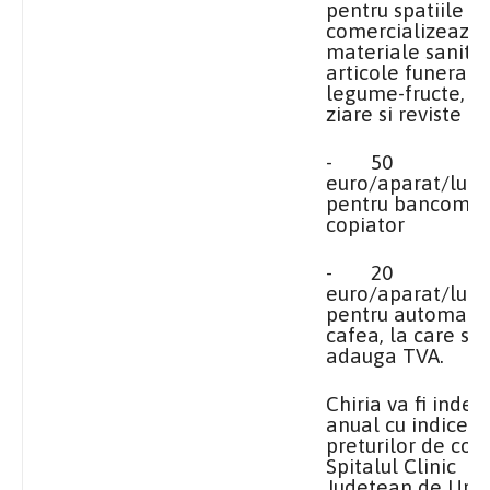
pentru spatiile u
comercializeaza
materiale sanitar
articole funerare
legume-fructe, flo
ziare si reviste
-
50
euro/aparat/lun
pentru bancoman
copiator
-
20
euro/aparat/lun
pentru automate
cafea, la care se
adauga TVA.
Chiria va fi index
anual cu indicele
preturilor de con
Spitalul Clinic
Judetean de Urg