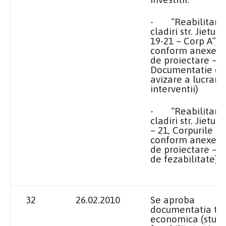
-
“Reabilitare
cladiri str. Jietului
19-21 – Corp A”,
conform anexei 1
de proiectare –
Documentatie de
avizare a lucraril
interventii)
-
“Reabilitare
cladiri str. Jietulu
– 21, Corpurile E s
conform anexei 2
de proiectare – S
de fezabilitate)
32
26.02.2010
Se aproba
documentatia te
economica (studi