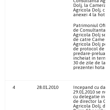
Consultanta Agri
Dolj,
la Camera
Agricola
Dolj, co
anexei 4 la hotar
Patrimoniul Ofici
de Consultanta
Agricola Dolj se 
de catre Camera
Agricola Dolj pe 
de protocol de
predare-preluare
incheiat in term
30 de zile de la 
prezentei hotarar
4
28.01.2010
Incepand cu data
29.01.2010 se nu
cu delegatie in f
de director
la C
Agricola
Dolj, do