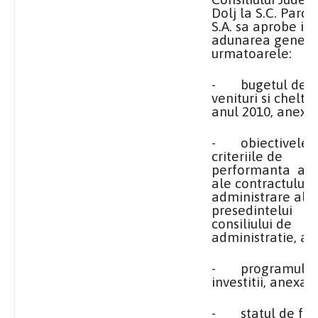
Dolj
la S.C.
Parc-T
S.A. sa aprobe in
adunarea genera
urmatoarele:
-
bugetul de
venituri si cheltui
anul 2010, anexa
-
obiectivele s
criteriile de
performanta an
ale contractului 
administrare al
presedintelui
consiliului de
administratie, an
-
programul d
investitii, anexa 3
-
statul de func