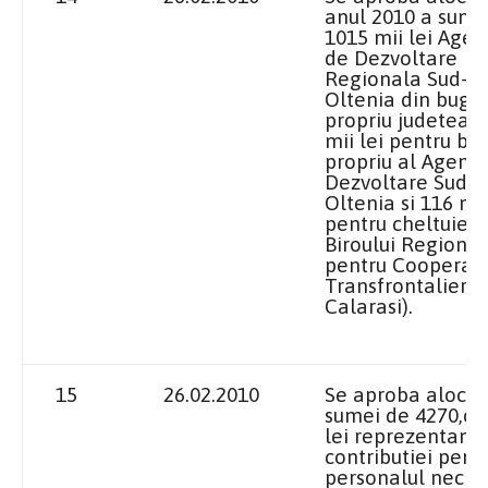
anul
2010 a
sume
1015 mii lei Agen
de Dezvoltare
Regionala Sud-Ve
Oltenia din buge
propriu judetean 
mii lei pentru bu
propriu al Agenti
Dezvoltare Sud-V
Oltenia si 116 mii
pentru cheltuieli
Biroului Regional
pentru Cooperar
Transfrontaliera
Calarasi).
15
26.02.2010
Se aproba aloca
sumei de 4270,oo
lei reprezentand
contributiei pent
personalul necler