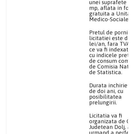
unei suprafete d
mp, aflata in fol
gratuita a Unitati
Medico-Sociale B
Pretul de pornire
licitatiei este de 
lei/an, fara TVA,
ce va fi indexata
cu indicele pretur
de consum comun
de Comisia Nati
de Statistica.
Durata inchirierii
de doi ani, cu
posibilitatea
prelungirii.
Licitatia va fi
organizata de Con
Judetean Dolj, ac
urmand a perfect