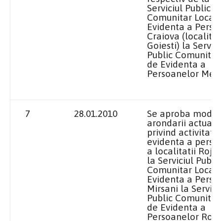
Serviciul
Public
Comunitar Local
Evidenta a Perso
Craiova (localita
Goiesti)
la Servici
Public
Comunitar 
de Evidenta a
Persoanelor Melin
7
28.01.2010
Se aproba modif
arondarii actuale
privind activitati
evidenta a perso
a localitatii Rojis
la Serviciul
Publi
Comunitar Local
Evidenta a Perso
Mirsani
la Servici
Public
Comunitar 
de Evidenta a
Persoanelor Rojis