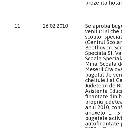
prezenta hotarar
11
26.02.2010
Se aproba buget
venituri si cheltui
scolilor speciale
(Centrul Scolar
Beethoven, Scoa
Speciala Sf. Vasil
Scoala Speciala S
Mina, Scoala de A
Meserii Craiova),
bugetul de venitur
cheltuieli al Cent
Judetean de Resu
Asistenta Educati
finantate din bug
propriu judetean,
anul 2010, confo
anexelor 1 – 5 si
bugetele activitat
autofinantate pe