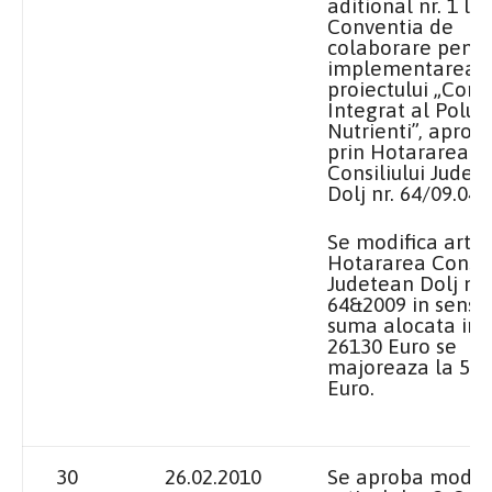
aditional nr. 1
la
Conventia
de
colaborare pentr
implementarea
proiectului „Cont
Integrat al Poluar
Nutrienti”, aprob
prin Hotararea
Consiliului Judet
Dolj nr. 64/09.04.
Se modifica art. 3
Hotararea Consili
Judetean Dolj nr.
64&2009 in sensu
suma alocata init
26130 Euro se
majoreaza la 53.
Euro.
30
26.02.2010
Se aproba modif