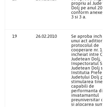
propriu al Judetul
Dolj pe anul 2010
conform anexelor 
3 si
3 a
.
19
26.02.2010
Se aproba inchei
unui act aditional
protocolul de
cooperare nr. 10
incheiat intre Con
Judetean Dolj,
Inspectoratul Sco
Judetean Dolj si
Institutia Prefect
Judetului Dolj pri
stimularea tineri
capabili de
performanta din
invatamantul
preuniversitar do
si alocarea sume