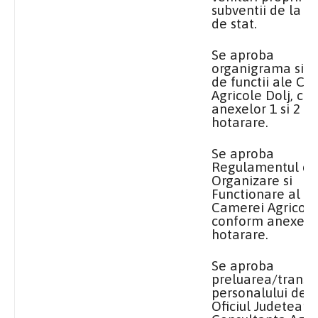
subventii de la b
de stat.
Se aproba
organigrama si st
de functii ale Ca
Agricole Dolj, c
anexelor 1 si 2 la
hotarare.
Se aproba
Regulamentul de
Organizare si
Functionare al
Camerei Agricole 
conform anexei 3
hotarare.
Se aproba
preluarea/transf
personalului de
l
Oficiul
Judetean