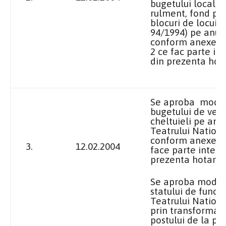
bugetului local (
rulment, fond pe
blocuri de locuint
94/1994) pe anul 
conform anexelo
2 ce fac parte in
din prezenta hot
Se aproba modif
bugetului de venit
cheltuieli pe anu
Teatrului Nationa
conform anexei nr
3.
12.02.2004
face parte integr
prezenta hotarar
Se aproba modif
statului de functii
Teatrului Nationa
prin transformar
postului de la poz