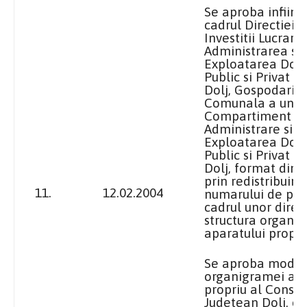
Se aproba infiint
cadrul Directiei 
Investitii Lucrari 
Administrarea si
Exploatarea Dom
Public si Privat al
Dolj, Gospodarie
Comunala a unui
Compartiment d
Administrare si
Exploatarea Dom
Public si Privat al
Dolj, format din 3
prin redistribuire
11.
12.02.2004
numarului de post
cadrul unor direct
structura organiz
aparatului propri
Se aproba modif
organigramei apa
propriu al Consili
Judetean Dolj, c