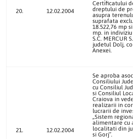
Certificatului de 
dreptului de prop
20.
12.02.2004
asupra terenului 
suprafata exclusi
18.522,76 mp si 1
mp. in indiviziune
S.C. MERCUR S.A.
judetul Dolj, con
Anexei.
Se aproba asocie
Consiliului Judet
cu Consiliul Jude
si Consiliul Local
Craiova in veder
realizarii in com
lucrarii de investit
„Sistem regional
alimentare cu ap
localitati din jud
21.
12.02.2004
si Gorj”.