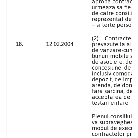
aproba contracte
urmeaza sa fie i
de catre consiliu 
reprezentat de p
– si terte persoan
(2)
Contractele
18.
12.02.2004
prevazute la alin 
de vanzare-cump
bunuri mobile si 
de asociere, de
concesiune, de l
inclusiv comodat,
depozit, de impr
arenda, de donat
fara sarcina, de 
acceptarea de su
testamentare.
Plenul consiliulu
va supraveghea s
modul de execut
contractelor prev