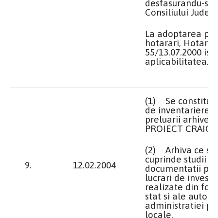
desfasurandu-se l
Consiliului Judet
La adoptarea pre
hotarari, Hotarar
55/13.07.2000 isi
aplicabilitatea.
(1)
Se constitui
de inventariere 
preluarii arhivei
PROIECT
CRAIOVA
(2)
Arhiva ce se
cuprinde studii si
9.
12.02.2004
documentatii pen
lucrari de investit
realizate din fon
stat si ale autorit
administratiei pu
locale.