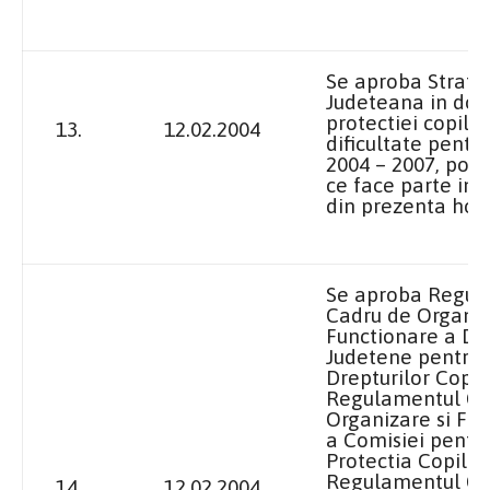
Se aproba Strate
Judeteana in do
protectiei copilul
13.
12.02.2004
dificultate pentr
2004 – 2007, potr
ce face parte in
din prezenta hot
Se aproba Regul
Cadru de Organiz
Functionare a Dir
Judetene pentru 
Drepturilor Copilu
Regulamentul Ca
Organizare si Fu
a Comisiei pentr
Protectia Copilulu
Regulamentul Ca
14.
12.02.2004