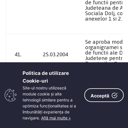
de functii pentru 
Judeteana de Asi
Sociala Dolj, con
anexelor 1 si 2.
Se aproba modif
organigramei si a
de functii ale Dir
41.
25.03.2004
Judetene pentru 
Drepturilor Copilu
incepand cu data
Politica de utilizare
01.04.2004, conf
anexelor
1 a
, 1 b 
Cookie-uri‎
Site-ul nostru utilizează
module cookie și alte
Acceptă
tehnologii similare pentru a
Se aproba costul
optimiza funcţionalitatea si a
pentru un copil p
îmbunătăţi experienţa de
sau persoana maj
42.
25.03.2004
navigare.
Află mai multe »
beneficiaza de pr
conditiile art. 1