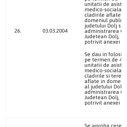
unitatii de asiste
medico-sociala B
cladirile aflate in
domeniul public 
judetului Dolj si i
26.
03.03.2004
administrarea Con
Judetean Dolj, id
potrivit anexei nr.
Se dau in folosin
pe termen de 49 
unitatii de asiste
medico-sociala 
cladirile si teren
aflate in domeniu
al judetului Dolj s
administrarea Con
Judetean Dolj, id
potrivit anexei nr.
Se aproba cerere