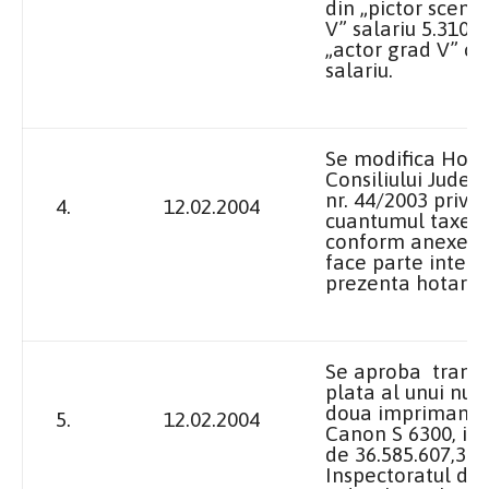
din „pictor sceno
V” salariu 5.310.0
„actor grad V” cu
salariu.
Se modifica Hota
Consiliului Judet
nr. 44/2003 privin
4.
12.02.2004
cuantumul taxelo
conform anexei nr
face parte integr
prezenta hotarar
Se aproba transf
plata al unui nu
doua imprimante
5.
12.02.2004
Canon S
6300, in
de 36.585.607,30 l
Inspectoratul de P