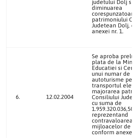
judetului Dolj si
diminuarea
corespunzatoare
patrimoniului Con
Judetean Dolj, c
anexei nr. 1.
Se aproba prelua
plata de
la Minis
Educatiei
si Cerce
unui numar de 3
autoturisme pent
transportul elevil
majorarea patrim
6.
12.02.2004
Consiliului Judet
cu suma de
1.959.320.036,50 l
reprezentand
contravaloarea
mijloacelor de tr
conform anexei nr