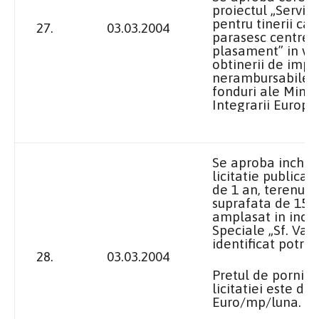
proiectul „Servicii
pentru tinerii car
27.
03.03.2004
parasesc centrel
plasament” in v
obtinerii de impr
nerambursabile 
fonduri ale Minis
Integrarii Europe
Se aproba inchiri
licitatie publica
de 1 an, terenul i
suprafata de 15 
amplasat in incin
Speciale „Sf. Vasil
identificat potriv
28.
03.03.2004
Pretul de pornire
licitatiei este de 
Euro/mp/luna.