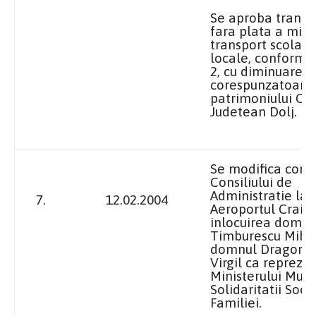
Se aproba transm
fara plata a mijl
transport scolar, 
locale, conform a
2, cu diminuarea
corespunzatoare
patrimoniului Con
Judetean Dolj.
Se modifica com
Consiliului de
Administratie
la 
7.
12.02.2004
Aeroportul
Craiov
inlocuirea domnu
Timburescu Mihai
domnul Dragomi
Virgil ca repreze
Ministerului Munci
Solidaritatii Socia
Familiei.