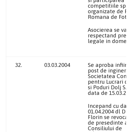
competitiile spor
organizate de Fe
Romana de Fotba
Asocierea se va r
respectand preve
legale in domeni
32.
03.03.2004
Se aproba infiint
post de inginer
l
Societatea Come
pentru Lucrari d
si Poduri Dolj S.A.
data de 15.03.200
Incepand cu data
01.04.2004 dl Dia
Florin se revoca 
de presedinte al
Consiliului de