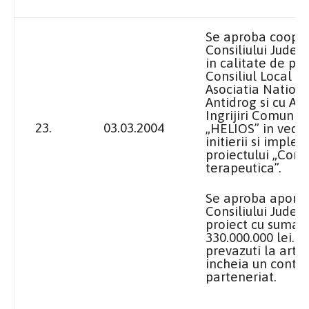
Se aproba coope
Consiliului Judet
in calitate de pa
Consiliul Local B
Asociatia Nation
Antidrog si cu As
Ingrijiri Comunit
23.
03.03.2004
„HELIOS” in vede
initierii si imple
proiectului „Com
terapeutica”.
Se aproba aportu
Consiliului Judet
proiect cu suma 
330.000.000 lei. P
prevazuti la art. 
incheia un contra
parteneriat.