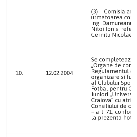
(3)
Comisia are
urmatoarea com
ing. Damureanu R
Nitoi Ion si refer
Cernitu Nicolae.
Se completeaza C
„Organe de condu
Regulamentul de
10.
12.02.2004
organizare si fun
al Clubului Sport
Fotbal pentru Cop
Juniori „Universi
Craiova” cu atribu
Consiliului de c
– art. 71, confor
la prezenta hotar