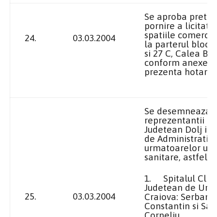
Se aproba pretul
pornire a licitati
spatiile comercia
24.
03.03.2004
la parterul blocu
si
27 C
, Calea Buc
conform anexei l
prezenta hotarar
Se desemneaza
reprezentantii Co
Judetean Dolj in C
de Administratie 
urmatoarelor uni
sanitare, astfel:
1.
Spitalul Clin
Judetean de Urge
25.
03.03.2004
Craiova: Serbano
Constantin si Sa
Corneliu