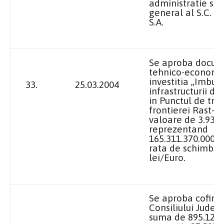
administratie si d
general al S.C. „L.
S.A.
Se aproba docum
tehnico-economi
investitia „Imbun
33.
25.03.2004
infrastructurii de
in Punctul de tre
frontierei Rast-L
valoare de 3.935.
reprezentand
165.311.370.000 le
rata de schimb d
lei/Euro.
Se aproba cofina
Consiliului Judet
suma de 895.120 