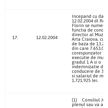
Incepand cu data
12.02.2004 dl Ro
Florin se numeste
functia de condu
director al Muzeu
17.
12.02.2004
Arta Craiova, cu u
de baza de 13.201
din care 7.653.000
corespunzator fun
executie de muz
gradul
1 A
si o
indemnizatie de
conducere de 3.82
si salariul de mer
1.721.925 lei.
(1)
Consiliul Ju
plenul sau va ana