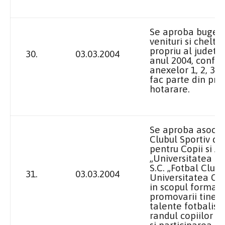
Se aproba bugetu
venituri si cheltui
propriu al judetul
30.
03.03.2004
anul 2004, confo
anexelor 1, 2, 3 s
fac parte din pre
hotarare.
Se aproba asocie
Clubul Sportiv de
pentru Copii si Ju
„Universitatea Cr
S.C. „Fotbal Club
31.
03.03.2004
Universitatea Cra
in scopul formarii
promovarii tinere
talente fotbalisti
randul copiilor si
si participarea la