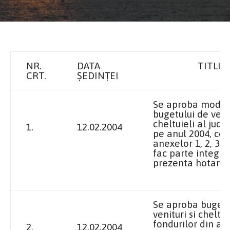
NR.
DATA
TITLUL
CRT.
ȘEDINȚEI
Se aproba modif
bugetului de venit
cheltuieli al jude
1.
12.02.2004
pe anul 2004, co
anexelor 1, 2, 3 s
fac parte integra
prezenta hotarar
Se aproba buget
venituri si cheltui
fondurilor din af
2.
12.02.2004