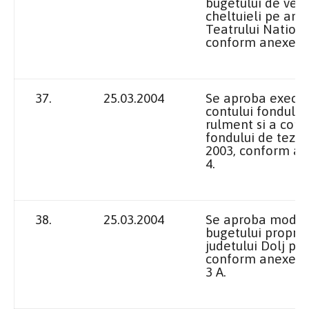
bugetului de venit
cheltuieli pe anu
Teatrului Nationa
conform anexelor n
37.
25.03.2004
Se aproba execut
contului fondului
rulment si a cont
fondului de tezau
2003, conform an
4.
38.
25.03.2004
Se aproba modif
bugetului propriu
judetului Dolj pe
conform anexelor 
3 A
.