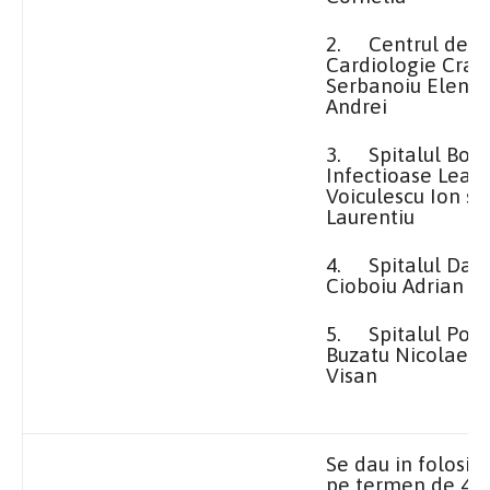
2.
Centrul de
Cardiologie Craio
Serbanoiu Elena 
Andrei
3.
Spitalul Boli
Infectioase Leam
Voiculescu Ion si 
Laurentiu
4.
Spitalul Dabu
Cioboiu Adrian
5.
Spitalul Poi
Buzatu Nicolae si
Visan
Se dau in folosin
pe termen de 49 