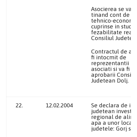
Asocierea se va f
tinand cont de e
tehnico-economi
cuprinse in studiu
fezabilitate real
Consiliul Judetea
Contractul de as
fi intocmit de
reprezentantii cel
asociati si va fi s
aprobarii Consiliu
Judetean Dolj.
22.
12.02.2004
Se declara de int
judetean investit
regional de alim
apa a unor localit
judetele: Gorj si D