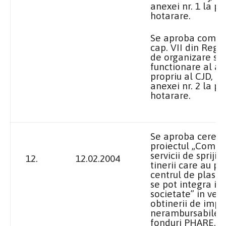
anexei nr. 1 la p
hotarare.
Se aproba compl
cap. VII din Reg
de organizare si
functionare al ap
propriu al CJD, c
anexei nr. 2 la p
hotarare.
Se aproba cerere
proiectul „Compl
servicii de sprijin
12.
12.02.2004
tinerii care au pa
centrul de plasa
se pot integra in 
societate” in ved
obtinerii de impr
nerambursabile 
fonduri PHARE.