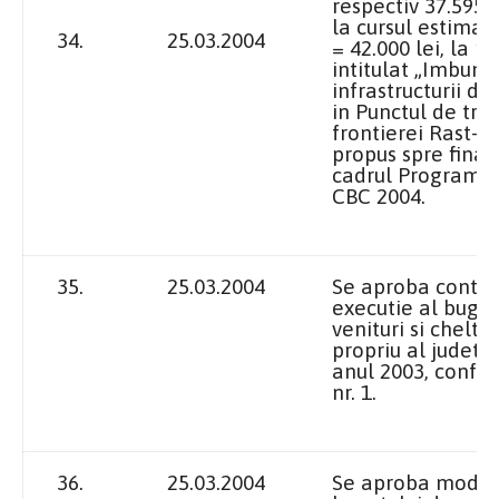
respectiv 37.595.0
la cursul estimat
34.
25.03.2004
= 42.000 lei, la pr
intitulat „Imbuna
infrastructurii de
in Punctul de tre
frontierei Rast-L
propus spre finan
cadrul Programul
CBC 2004.
35.
25.03.2004
Se aproba contul
executie al buget
venituri si cheltui
propriu al judetul
anul 2003, confo
nr. 1.
36.
25.03.2004
Se aproba modif