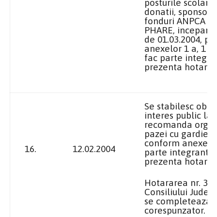
posturile scolariz
donatii, sponsoriz
fonduri ANPCA si 
PHARE, incepand
de 01.03.2004, pot
anexelor
1 a
, 1 b
fac parte integra
prezenta hotarar
Se stabilesc obie
interes public la 
recomanda organ
pazei cu gardieni 
conform anexei c
16.
12.02.2004
parte integranta 
prezenta hotarar
Hotararea nr. 3/
Consiliului Judet
se completeaza 
corespunzator.