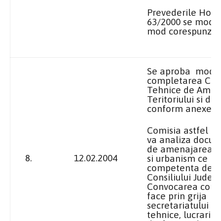
Prevederile Hotar
63/2000 se modifi
mod corespunzat
Se aproba modifi
completarea Com
Tehnice de Amen
Teritoriului si de
conform anexei nr
Comisia astfel co
va analiza docum
de amenajarea ter
8.
12.02.2004
si urbanism ce int
competenta de a
Consiliului Judet
Convocarea comis
face prin grija
secretariatului c
tehnice, lucrarile