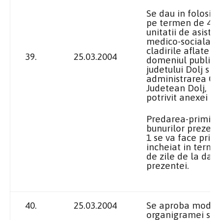
Se dau in folosin
pe termen de 49 
unitatii de asiste
medico-sociala Me
cladirile aflate in
39.
25.03.2004
domeniul public 
judetului Dolj si i
administrarea Con
Judetean Dolj, id
potrivit anexei nr.
Predarea-primir
bunurilor prezent
1 se va face prin
incheiat in term
de zile de la dat
prezentei.
40.
25.03.2004
Se aproba modif
organigramei si a