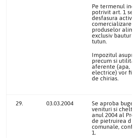
Pe termenul inchi
potrivit art. 1 se
desfasura activit
comercializare a
produselor alime
exclusiv bauturi a
tutun.
Impozitul asupra 
precum si utilitat
aferente (apa, ca
electrice) vor fi 
de chirias.
29.
03.03.2004
Se aproba bugetu
venituri si cheltui
anul 2004 al Pro
de pietruirea dru
comunale, confo
1.