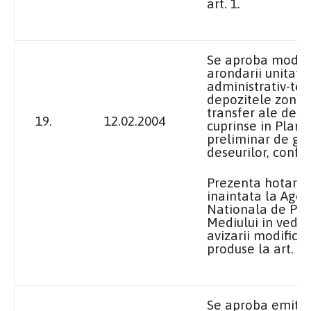
art. 1.
Se aproba modif
arondarii unitatil
administrativ-teri
depozitele zonal
transfer ale dese
19.
12.02.2004
cuprinse in Planu
preliminar de ge
deseurilor, confo
Prezenta hotarare
inaintata
la Agen
Nationala
de Pro
Mediului in vede
avizarii modificar
produse la art. 1.
Se aproba emite