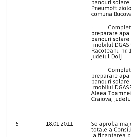
panouri solare la
Pneumoftiziolog
comuna Bucovat, 
· Completarea 
preparare apa c
panouri solare la
Imobilul DGASPC D
Racoteanu nr. 192,
judetul Dolj
· Completarea 
preparare apa c
panouri solare la
Imobilul DGASPC D
Aleea Toamnei nr.
Craiova, judetul D
5
18.01.2011
Se aproba majora
totale a Consiliu
la finantarea pro