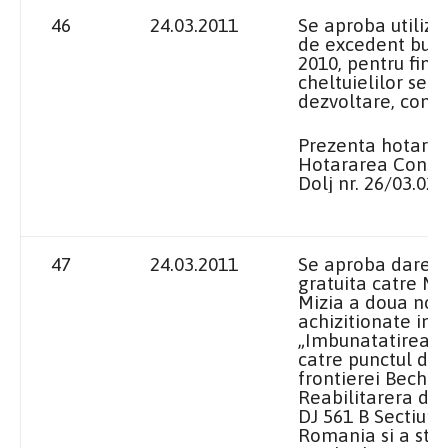
46
24.03.2011
Se aproba utiliza
de excedent buge
2010, pentru fina
cheltuielilor sect
dezvoltare, conf
Prezenta hotara
Hotararea Consil
Dolj nr. 26/03.02.
47
24.03.2011
Se aproba darea i
gratuita catre Mu
Mizia a doua not
achizitionate in c
„Imbunatatirea ac
catre punctul de 
frontierei Beche
Reabilitarera dr
DJ 561 B Sectiunea
Romania si a stra