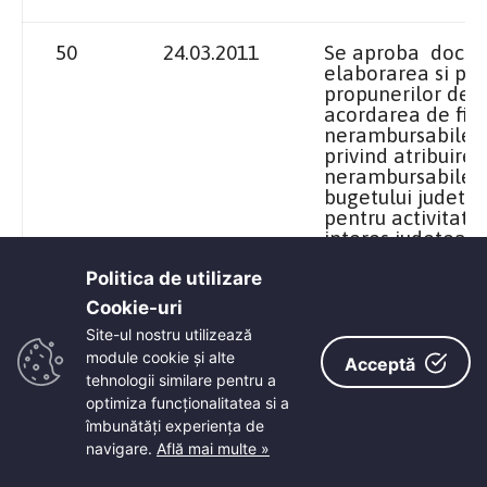
50
24.03.2011
Se aproba docum
elaborarea si pr
propunerilor de p
acordarea de fin
nerambursabile” s
privind atribuirea
nerambursabile d
bugetului judetul
pentru activitati 
interes judetean 
2011, ce constitu
prezenta hotarar
Politica de utilizare
Cookie-uri‎
Site-ul nostru utilizează
module cookie și alte
Acceptă
51
24.03.2011
Se aproba rectifi
tehnologii similare pentru a
de venituri si chel
optimiza funcţionalitatea si a
Spitalului Orasen
îmbunătăţi experienţa de
„Asezamintele Br
Dabuleni, pe anu
navigare.
Află mai multe »
anexei 1.