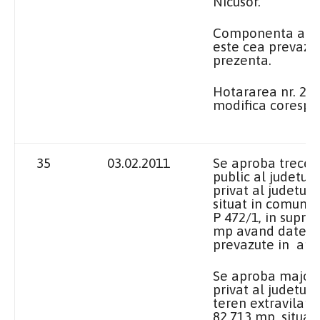
Nicusor.
Componenta act
este cea prevazu
prezenta.
Hotararea nr. 25
modifica corespu
35
03.02.2011
Se aproba trecer
public al judetul
privat al judetulu
situat in comuna 
P 472/1, in supra
mp avand datele 
prevazute in ane
Se aproba major
privat al judetulu
teren extravilan 
82.713 mp, situa