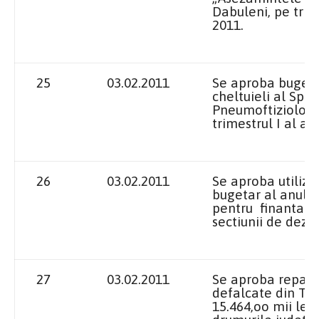
Dabuleni, pe trime
2011.
25
03.02.2011
Se aproba bugetul
cheltuieli al Spit
Pneumoftiziolog
trimestrul I al an
26
03.02.2011
Se aproba utiliza
bugetar al anului
pentru finantarea
sectiunii de dezvo
27
03.02.2011
Se aproba repart
defalcate din TVA
15.464,oo mii lei,