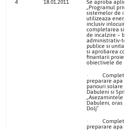
4
18.01.2011
Se aproba aplica
„Programul privin
sistemelor de inc
utilizeaza energi
inclusiv inlocuire
completarea sist
de incalzire – ben
administrativ-terit
publice si unitati
si aprobarea cont
finantarii proiec
obiectivele de inve
· Completarea 
preparare apa c
panouri solare l
Dabuleni si Spita
„Asezamintele Br
Dabuleni, oras Da
Dolj”
· Completarea 
preparare apa c