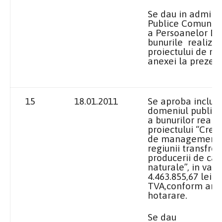
Se dau in adminis
Publice Comunita
a Persoanelor Dol
bunurile realizat
proiectului de ma
anexei la prezen
15
18.01.2011
Se aproba includ
domeniul public a
a bunurilor realiz
proiectului “Crest
de management s
regiunii transfron
producerii de cal
naturale”, in val
4.463.855,67 lei in
TVA,conform anex
hotarare.
Se dau