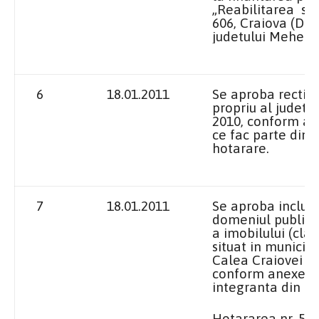
„Reabilitarea si
606, Craiova (DN 
judetului Mehedin
6
18.01.2011
Se aproba rectifi
propriu al judetul
2010, conform ane
ce fac parte din 
hotarare.
7
18.01.2011
Se aproba includ
domeniul public a
a imobilului (cladi
situat in municipi
Calea Craiovei km.
conform anexei c
integranta din p
Hotararea nr. 56