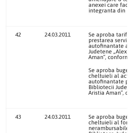
anexei care face
integranta din p
42
24.03.2011
Se aproba tarifel
prestarea serviciil
autofinantate a B
Judetene „Alexand
Aman”, conform a
Se aproba bugetul
cheltuieli al activ
autofinantate pe
Bibliotecii Judet
Aristia Aman”, co
43
24.03.2011
Se aproba bugetul
cheltuieli al fond
nerambursabile p