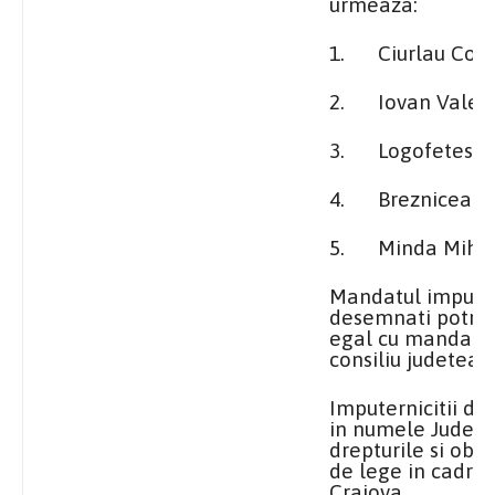
urmeaza:
1. Ciurlau Cons
2. Iovan Valent
3. Logofetescu 
4. Brezniceanu
5. Minda Miha
Mandatul imputer
desemnati potrivi
egal cu mandatul
consiliu judetean
Imputernicitii de
in numele Judetul
drepturile si obli
de lege in cadrul
Craiova.