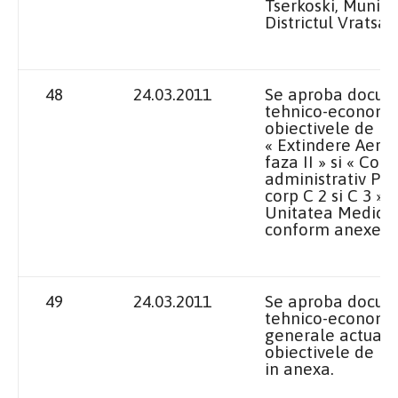
Tserkoski, Municip
Districtul Vratsa,
48
24.03.2011
Se aproba docume
tehnico-economi
obiectivele de inve
« Extindere Aerop
faza II » si « Con
administrativ P + 
corp C 2 si C 3 » l
Unitatea Medico-
conform anexei.
49
24.03.2011
Se aproba docume
tehnico-economic
generale actuali
obiectivele de in
in anexa.