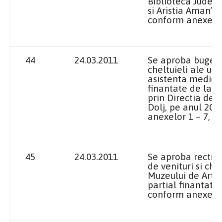
Biblioteca Judet
si Aristia Aman”, 
conform anexelor 
44
24.03.2011
Se aproba bugetel
cheltuieli ale uni
asistenta medico
finantate de la b
prin Directia de 
Dolj, pe anul 201
anexelor 1 – 7, 1 
45
24.03.2011
Se aproba rectifi
de venituri si chel
Muzeului de Arta 
partial finantata,
conform anexelor 