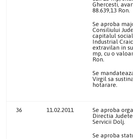
Ghercesti, avand
88.639,13 Ron.
Se aproba majora
Consiliului Judet
capitalul social a
Industrial Craiov
extravilan in sup
mp, cu o valoare 
Ron.
Se mandateaza 
Virgil sa sustina
hotarare.
36
11.02.2011
Se aproba organ
Directia Judetean
Servicii Dolj.
Se aproba statul 