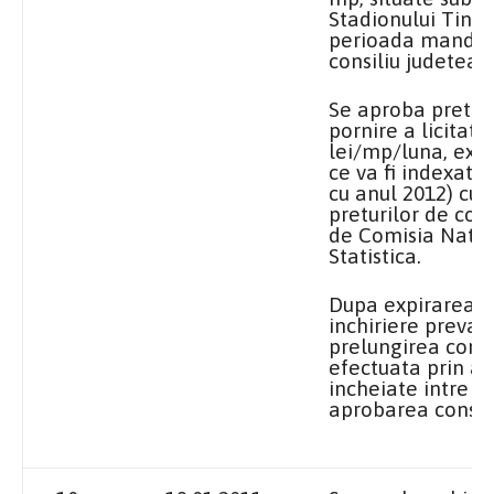
Stadionului Tiner
perioada mandatu
consiliu judetean
Se aproba pretul
pornire a licitati
lei/mp/luna, excl
ce va fi indexata
cu anul 2012) cu 
preturilor de co
de Comisia Natio
Statistica.
Dupa expirarea p
inchiriere prevazu
prelungirea contr
efectuata prin ac
incheiate intre p
aprobarea consili