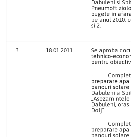
Dabuleni si Spita
Pneumoftiziolog
bugete in afara b
pe anul 2010, co
si 2.
3
18.01.2011
Se aproba docume
tehnico-economic
pentru obiectivele
· Completarea 
preparare apa c
panouri solare l
Dabuleni si Spita
„Asezamintele Br
Dabuleni, oras Da
Dolj”
· Completarea 
preparare apa c
panouri solare la