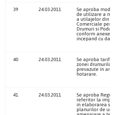
39
24.03.2011
Se aproba modifi
de utilizare a mij
a utilajelor din d
Comerciale pentr
Drumuri si Poduri 
conform anexelor
incepand cu data 
40
24.03.2011
Se aproba tarifel
zonei drumurilor 
prevazute in ane
hotarare.
41
24.03.2011
Se aproba Regul
referitor la impli
in elaborarea sau
planurilor de ur
amenajare a terit