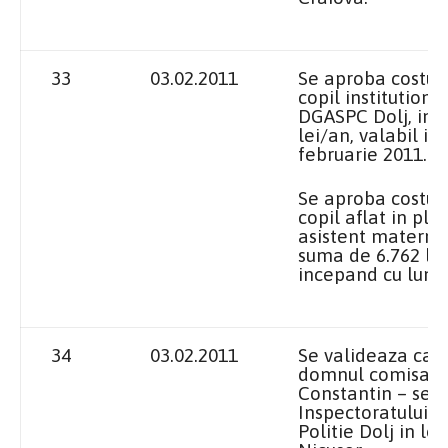
33
03.02.2011
Se aproba costul
copil institutiona
DGASPC Dolj, in 
lei/an, valabil i
februarie 2011.
Se aproba costul
copil aflat in pl
asistent maternal
suma de 6.762 lei
incepand cu luna 
34
03.02.2011
Se valideaza ca
domnul comisar-s
Constantin – sef 
Inspectoratului 
Politie Dolj in lo