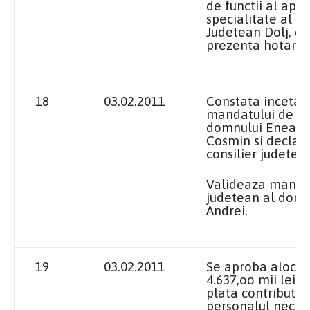
de functii al apar
specialitate al Co
Judetean Dolj, c
prezenta hotarar
18
03.02.2011
Constata incetar
mandatului de con
domnului Enea C
Cosmin si declara
consilier judetea
Valideaza mandat
judetean al domn
Andrei.
19
03.02.2011
Se aproba alocar
4.637,oo mii lei 
plata contributie
personalul necler