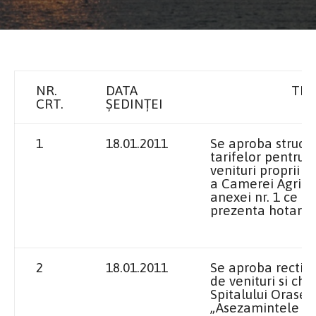
NR.
DATA
TIT
CRT.
ȘEDINȚEI
1
18.01.2011
Se aproba structur
tarifelor pentru 
venituri proprii i
a Camerei Agrico
anexei nr. 1 ce f
prezenta hotarar
2
18.01.2011
Se aproba rectifi
de venituri si che
Spitalului Orasen
„Asezamintele Br