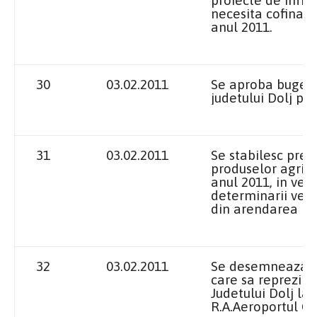
necesita cofinant
anul 2011.
30
03.02.2011
Se aproba bugetu
judetului Dolj pe
31
03.02.2011
Se stabilesc pret
produselor agric
anul 2011, in ved
determinarii veni
din arendarea bun
32
03.02.2011
Se desemneaza im
care sa reprezint
Judetului Dolj la
R.A.Aeroportul C