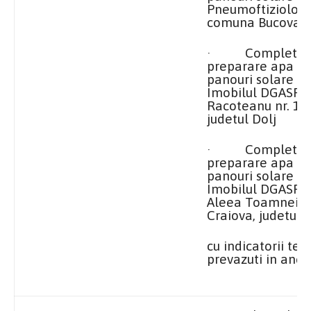
Pneumoftiziolog
comuna Bucovat, 
· Completarea 
preparare apa c
panouri solare la
Imobilul DGASPC D
Racoteanu nr. 192,
judetul Dolj
· Completarea 
preparare apa c
panouri solare la
Imobilul DGASPC D
Aleea Toamnei nr.
Craiova, judetul D
cu indicatorii te
prevazuti in anex