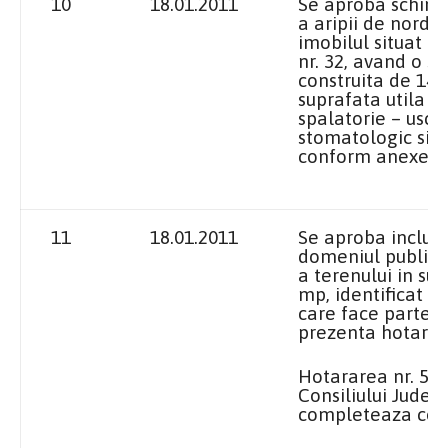
10
18.01.2011
Se aproba schimb
a aripii de nord a 
imobilul situat in 
nr. 32, avand o s
construita de 146
suprafata utila d
spalatorie – usca
stomatologic si f
conform anexei l
11
18.01.2011
Se aproba includ
domeniul public a
a terenului in su
mp, identificat 
care face parte i
prezenta hotarar
Hotararea nr. 56
Consiliului Judet
completeaza cor