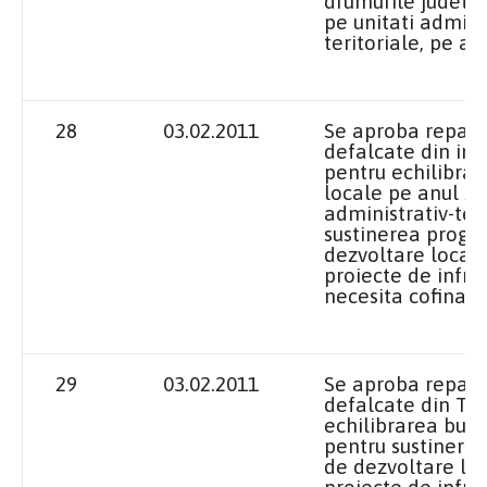
drumurile judete
pe unitati adminis
teritoriale, pe an
28
03.02.2011
Se aproba repart
defalcate din imp
pentru echilibra
locale pe anul 20
administrativ-teri
sustinerea progr
dezvoltare locala
proiecte de infra
necesita cofinant
29
03.02.2011
Se aproba repart
defalcate din TV
echilibrarea buge
pentru sustinere
de dezvoltare loc
proiecte de infra