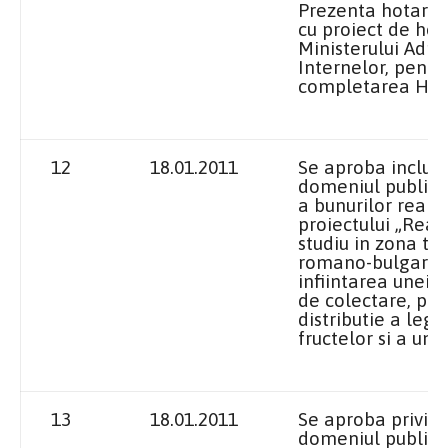
Prezenta hotarare
cu proiect de ho
Ministerului Admin
Internelor, pentr
completarea H.G.
12
18.01.2011
Se aproba includ
domeniul public a
a bunurilor realiz
proiectului „Real
studiu in zona tr
romano-bulgara p
infiintarea unei 
de colectare, pre
distributie a legu
fructelor si a une
13
18.01.2011
Se aproba privind
domeniul public a