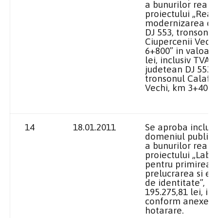
a bunurilor realiz
proiectului „Reabi
modernizarea dr
DJ 553, tronsonul
Ciupercenii Vech
6+800” in valoare
lei, inclusiv TVA,
judetean DJ 553, 
tronsonul Calafat
Vechi, km 3+400 
14
18.01.2011
Se aproba includ
domeniul public a
a bunurilor realiz
proiectului „Labo
pentru primirea, v
prelucrarea si el
de identitate”, i
195.275,81 lei, in
conform anexei l
hotarare.