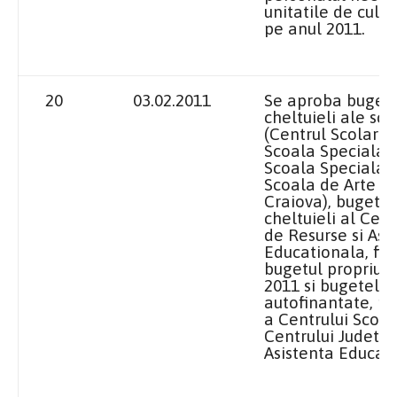
unitatile de cult 
pe anul 2011.
20
03.02.2011
Se aproba bugetel
cheltuieli ale sco
(Centrul Scolar 
Scoala Speciala S
Scoala Speciala 
Scoala de Arte si
Craiova), bugetul 
cheltuieli al Cen
de Resurse si Asi
Educationala, fin
bugetul propriu j
2011 si bugetele a
autofinantate, pe
a Centrului Scola
Centrului Judetea
Asistenta Educati