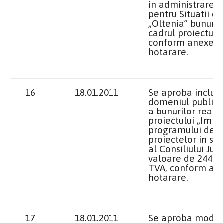
in administrarea 
pentru Situatii d
„Oltenia” bunuril
cadrul proiectulu
conform anexei l
hotarare.
16
18.01.2011
Se aproba includ
domeniul public a
a bunurilor realiz
proiectului „Imp
programului de 
proiectelor in si
al Consiliului Jud
valoare de 244.069
TVA, conform ane
hotarare.
17
18.01.2011
Se aproba modifi