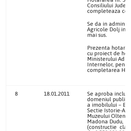
Consiliului Judet
completeaza cor
Se da in adminis
Agricole Dolj imo
mai sus.
Prezenta hotarare
cu proiect de ho
Ministerului Admin
Internelor, pentr
completarea H.G.
8
18.01.2011
Se aproba includ
domeniul public a
a imobilului – Ex
Sectie Istorie-Ar
Muzeului Olteniei 
Madona Dudu, nr.
(constructie clad