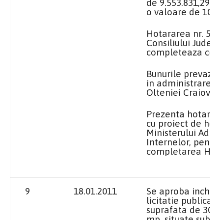
de 9.553.831,29 le
o valoare de 102.1
Hotararea nr. 56
Consiliului Judet
completeaza cor
Bunurile prevazu
in administrarea
Olteniei Craiova.
Prezenta hotarare
cu proiect de ho
Ministerului Admin
Internelor, pentr
completarea H.G.
9
18.01.2011
Se aproba inchiri
licitatie publica 
suprafata de 30,2
mp, situate sub T